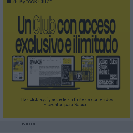
2P
2Playbook Club
¡Haz click aquí y accede sin límites a contenidos
y eventos para Socios!​​​​​​​
Publicidad