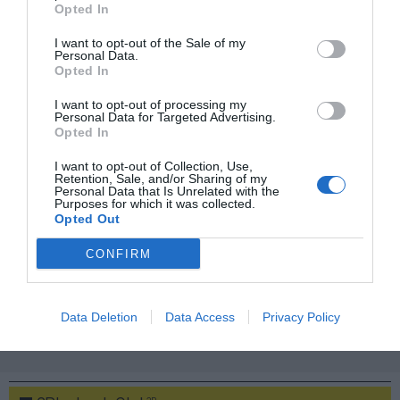
Opted In
Mantente informado con las últimas noticias de actualidad.
ACTIVAR AHORA
I want to opt-out of the Sale of my
Personal Data.
Opted In
Compartir
I want to opt-out of processing my
Personal Data for Targeted Advertising.
Opted In
Imprimir
I want to opt-out of Collection, Use,
Retention, Sale, and/or Sharing of my
Índex
2P
Personal Data that Is Unrelated with the
Purposes for which it was collected.
Opted Out
Celta
CONFIRM
Estrella Galicia
Data Deletion
Data Access
Privacy Policy
Publicidad