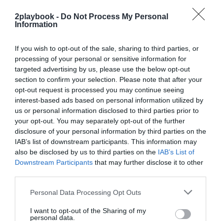
del club vigués es
Abanca
, que tiene el
naming
del
Estadio de Balaídos
. Asimismo,
Hummel
entró como
2playbook -
Do Not Process My Personal
socio técnico en 2024
, y en este tiempo el club ha ido
Information
sumando y reforzando alianzas como la de
Siweb
, que
esta temporada promociona su marca
Sygna
en el
If you wish to opt-out of the sale, sharing to third parties, or
frontal del pantalón, o
JP Financial
, que
luce en la
processing of your personal or sensitive information for
manga de la camiseta
.
targeted advertising by us, please use the below opt-out
section to confirm your selection. Please note that after your
opt-out request is processed you may continue seeing
Sobre Intelligence 2P
interest-based ads based on personal information utilized by
Intelligence 2P
es la unidad de estrategia e
us or personal information disclosed to third parties prior to
inteligencia de mercado de 2Playbook. La plataforma de
your opt-out. You may separately opt-out of the further
datos monitoriza más de 34.000 contratos de
disclosure of your personal information by third parties on the
patrocinio, de los que 25.000 corresponden al mercado
español y más de 8.000 a propiedades deportivas y
IAB’s list of downstream participants. This information may
competiciones internacionales, segmentados por
also be disclosed by us to third parties on the
IAB’s List of
competición, tipología de activos, marcas, categorías de
Downstream Participants
that may further disclose it to other
producto y valor económico aproximado de cada
third parties.
acuerdo. Si quieres más información, contacta con
nosotros en
intelligence@2playbook.com
.
Personal Data Processing Opt Outs
I want to opt-out of the Sharing of my
Añadir
2Playbook
como fuente preferida de Google
personal data.
de forma gratuita