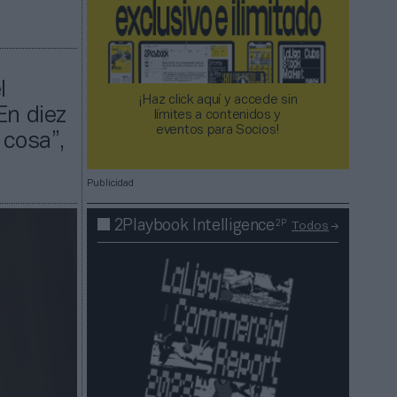
l
¡Haz click aquí y accede sin
En diez
límites a contenidos y
eventos para Socios!​​​​​​​
cosa”,
Publicidad
2P
2Playbook Intelligence
Todos