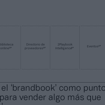
Biblioteca
Directorio de
2Playbook
2P
Eventos
2P
2P
2P
online
proveedores
Intelligence
: el ‘brandbook’ como punt
 para vender algo más que