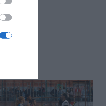
?
do!