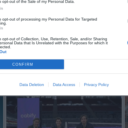
o opt-out of the Sale of my Personal Data.
In
to opt-out of processing my Personal Data for Targeted
n no formas parte de 2Playbook Club
ing.
In
ocio o únete gratis como Simpatizante para leer este conteni
o opt-out of Collection, Use, Retention, Sale, and/or Sharing
ersonal Data that Is Unrelated with the Purposes for which it
¡Suscríbete!
Inicia sesión
lected.
Out
CONFIRM
Imprimir
Data Deletion
Data Access
Privacy Policy