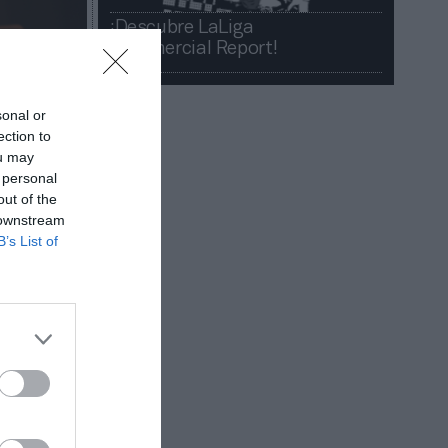
¡Descubre LaLiga
Commercial Report!​​
sonal or
ection to
ou may
 personal
out of the
 downstream
B’s List of
esas, el
a ventaja
en el