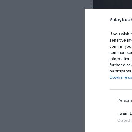
2playboo
If you wish 
sensitive in
confirm you
Patricia López
continue se
information 
further disc
participants
Downstream 
En el sector de
producto no bas
competitiva tra
Persona
significado cul
I want t
Opted 