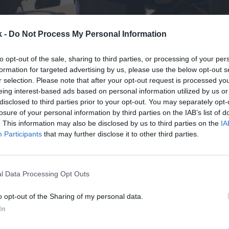
k -
Do Not Process My Personal Information
to opt-out of the sale, sharing to third parties, or processing of your per
formation for targeted advertising by us, please use the below opt-out s
r selection. Please note that after your opt-out request is processed y
19 de mayo de 2026
eing interest-based ads based on personal information utilized by us or
disclosed to third parties prior to your opt-out. You may separately opt-
losure of your personal information by third parties on the IAB’s list of
Guardar
Me gusta
. This information may also be disclosed by us to third parties on the
IA
Participants
that may further disclose it to other third parties.
 la gastronomía, y en concreto en el de las hamburgu
ta para diferenciarse. La oferta es tan amplia que l
sciende a los que se cuece en la cocina, ubicándose 
l Data Processing Opt Outs
tural q
o opt-out of the Sharing of my personal data.
In