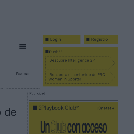
Login
Registro
Menú
2P
Push
¡Descubre Intelligence 2P!
Buscar
¡Recupera el contenido de PRO
Women in Sports!
Publicidad
2P
2Playbook Club
¡Únete!
o de