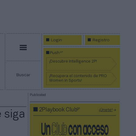
Login
Registro
Menú
2P
Push
¡Descubre Intelligence 2P!
Buscar
¡Recupera el contenido de PRO
Women in Sports!
Publicidad
2P
2Playbook Club
¡Únete!
 siga