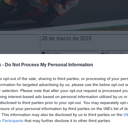
26 de marzo de 2023
Guardar
Me gusta
k -
Do Not Process My Personal Information
tre Dorna y Tissot se refuerza
en el inicio de la tem
ndial de MotoGP ha anunciado la extensión del acue
to opt-out of the sale, sharing to third parties, or processing of your per
a de relojería helvética desde 2001, pero no han tr
formation for targeted advertising by us, please use the below opt-out s
ómicas ni la duración de la colaboración. El acuerdo
r selection. Please note that after your opt-out request is processed y
eing interest-based ads based on personal information utilized by us or
e sábado en el Gran Premio de Portugal en el que ar
disclosed to third parties prior to your opt-out. You may separately opt-
 el que Tissot es patrocinador principal.
losure of your personal information by third parties on the IAB’s list of
, el fabricante suizo de relojes se mantiene como u
. This information may also be disclosed by us to third parties on the
IA
 oficiales del mundial. Asimismo,
Tissot será el pat
Participants
that may further disclose it to other third parties.
s carreras al
sprint
que se estrenan esta temporada 