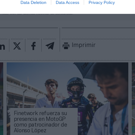
aybook
como fuente preferida de Google de forma
Data Deletion
Data Access
Privacy Policy
ACTIVA
mado con las últimas noticias de actualidad.
Imprimir
Finetwork refuerza su
presencia en MotoGP
como patrocinador de
Alonso López