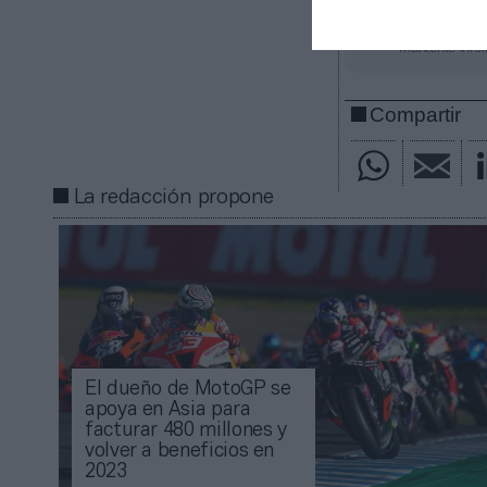
Añadir
2Pl
gratuita
Mantente infor
Compartir
La redacción propone
El dueño de MotoGP se
apoya en Asia para
facturar 480 millones y
volver a beneficios en
2023