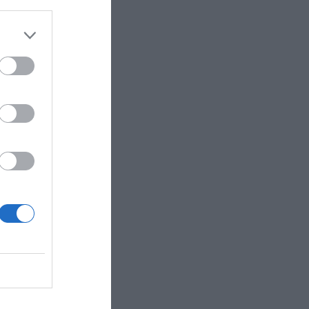
 sido
tarios en
 piloto
icios en 2023
ión y ha
o a través
nt”.
rts, ha
stamos
acuerdo en