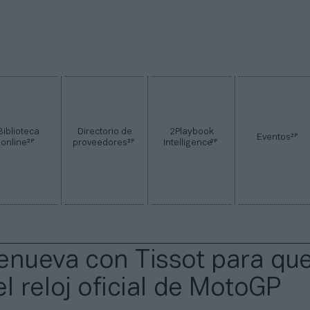
Biblioteca
Directorio de
2Playbook
2P
Eventos
2P
2P
2P
online
proveedores
Intelligence
enueva con Tissot para que
l reloj oficial de MotoGP