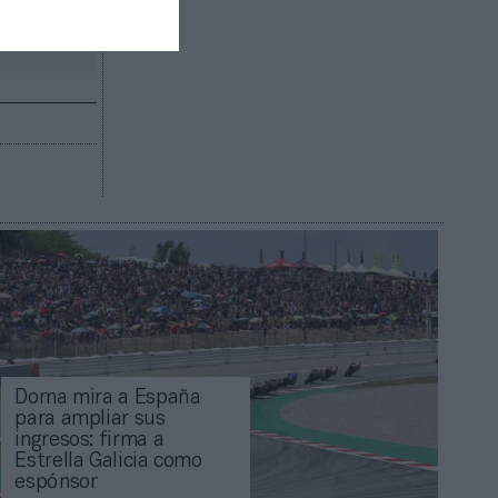
R AHORA
Dorna mira a España
para ampliar sus
ingresos: firma a
Estrella Galicia como
espónsor