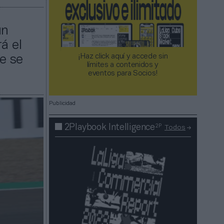
un
á el
¡Haz click aquí y accede sin
ue se
límites a contenidos y
eventos para Socios!​​​​​​​
Publicidad
2P
2Playbook Intelligence
Todos