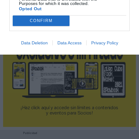
Purposes for which it was collected.
2P
2Playbook Club
Opted Out
CONFIRM
Data Deletion
Data Access
Privacy Policy
¡Haz click aquí y accede sin límites a contenidos
y eventos para Socios!​​​​​​​
Publicidad