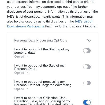
us or personal information disclosed to third parties prior to
your opt-out. You may separately opt-out of the further
disclosure of your personal information by third parties on the
IAB’s list of downstream participants. This information may
Compartir
also be disclosed by us to third parties on the
IAB’s List of
Downstream Participants
that may further disclose it to other
Imprimir
third parties.
Índex
2P
Personal Data Processing Opt Outs
I want to opt-out of the Sharing of my
personal data.
Málaga CF
Opted In
LaLiga
I want to opt-out of the Sale of my
Personal Data.
Opted In
Elche CF
I want to opt-out of processing my
Personal Data for Targeted Advertising.
Opted In
Publicidad
I want to opt-out of Collection, Use,
Retention, Sale, and/or Sharing of my
Personal Data that Is Unrelated with the