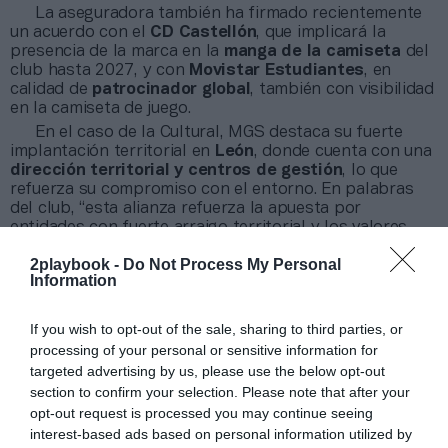
La aseguradora también ha firmado recientemente
un acuerdo con el
CD Castellón
, que implicará la
presencia de la marca en la
manga de la camiseta
del
club hasta 2027, y con
Movistar Estudiantes
, en
calidad de
patrocinador global
, también con visibilidad
en la camiseta de juego.
En el caso de la Cultural, MGS destaca su fuerte
implantación territorial en
León
, donde cuenta con una
dirección territorial y centros de gestión
, lo que
refuerza su compromiso con el entorno. En palabras
del club, “esta alianza refuerza la apuesta por
entidades con fuerte arraigo territorial y los valores
que transmite el fútbol”.
2playbook -
Do Not Process My Personal
Con estas incorporaciones, MGS Seguros continúa
Information
diversificando su cartera de patrocinios deportivos,
con presencia en equipos de diferentes regiones y
categorías
, consolidando una estrategia basada en el
If you wish to opt-out of the sale, sharing to third parties, or
compromiso local y la visibilidad nacional
.
processing of your personal or sensitive information for
targeted advertising by us, please use the below opt-out
section to confirm your selection. Please note that after your
Añadir
2Playbook
como fuente preferida de Google
de forma gratuita
opt-out request is processed you may continue seeing
Mantente informado con las últimas noticias de actualidad.
interest-based ads based on personal information utilized by
ACTIVAR AHORA