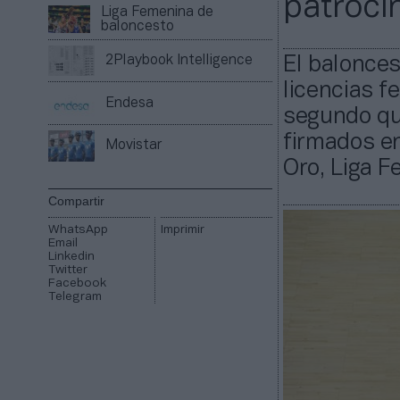
patroci
Liga Femenina de
baloncesto
2Playbook Intelligence
El balonce
licencias f
Endesa
segundo que
firmados en
Movistar
Oro, Liga F
Compartir
WhatsApp
Imprimir
Email
Linkedin
Twitter
Facebook
Telegram