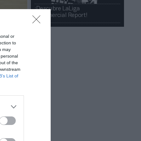
¡Descubre LaLiga
Commercial Report!​​
sonal or
ection to
ou may
 personal
out of the
 downstream
B’s List of
nando,
dadas en