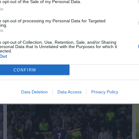
o opt-out of the Sale of my Personal Data.
In
to opt-out of processing my Personal Data for Targeted
n no formas parte de 2Playbook Club
ing.
In
¡Hazte Socio para acceder a este contenido exclusivo!
o opt-out of Collection, Use, Retention, Sale, and/or Sharing
ersonal Data that Is Unrelated with the Purposes for which it
¡Suscríbete!
Inicia sesión
lected.
Out
CONFIRM
Imprimir
Data Deletion
Data Access
Privacy Policy