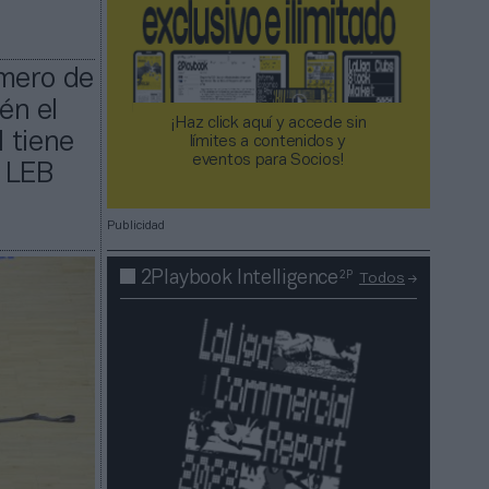
úmero de
én el
¡Haz click aquí y accede sin
 tiene
límites a contenidos y
eventos para Socios!​​​​​​​
, LEB
Publicidad
2P
2Playbook Intelligence
Todos