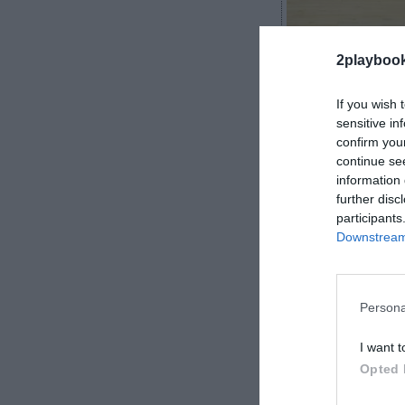
2playboo
If you wish 
sensitive in
confirm you
Álvaro Carreter
continue se
information 
further disc
participants
Downstream 
Adecco, Pamesa
TDK, Leche Río
baloncesto esp
Persona
el im
I want t
Opted 