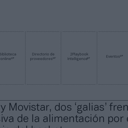
Biblioteca
Directorio de
2Playbook
2P
Eventos
2P
2P
2P
online
proveedores
Intelligence
 Movistar, dos ‘galias’ fre
iva de la alimentación por 