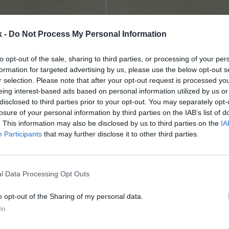
k -
Do Not Process My Personal Information
to opt-out of the sale, sharing to third parties, or processing of your per
formation for targeted advertising by us, please use the below opt-out s
r selection. Please note that after your opt-out request is processed y
o
1 de marzo de 2021
eing interest-based ads based on personal information utilized by us or
disclosed to third parties prior to your opt-out. You may separately opt-
losure of your personal information by third parties on the IAB’s list of
Guardar
Me gusta
. This information may also be disclosed by us to third parties on the
IA
Participants
that may further disclose it to other third parties.
, DKV, CAI, Cacaolat, Jabones Pardo, Caja San Fer
… Entre los años 80 y los 2000, con el despegue del
añol, se forjaron algunas de las alianzas más recor
l Data Processing Opt Outs
o opt-out of the Sharing of my personal data.
In