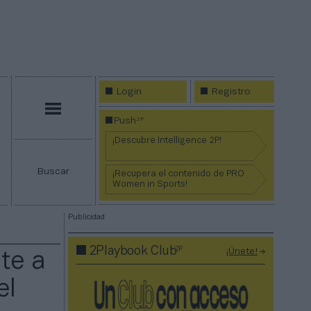
Login
Registro
Menú
2P
Push
¡Descubre Intelligence 2P!
Buscar
¡Recupera el contenido de PRO
Women in Sports!
Publicidad
2P
2Playbook Club
¡Únete!
nte a
el