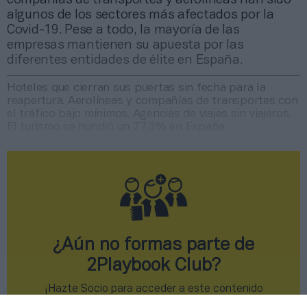
algunos de los sectores más afectados por la
Covid-19. Pese a todo, la mayoría de las
empresas mantienen su apuesta por las
diferentes entidades de élite en España.
Hoteles que cierran sus puertas sin fecha para la
reapertura. Aerolíneas y compañías de transportes con
el tráfico bajo mínimos. Agencias de viajes sin viajeros.
El turismo se hundió un 77,3% en España
¿Aún no formas parte de
2Playbook Club?
¡Hazte Socio para acceder a este contenido
exclusivo!