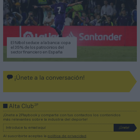
El fútbol seduce a la banca: copa
el 35% de los patrocinios del
sector financiero en España
¡Únete a la conversación!
2P
Alta Club
¡Únete a 2Playbook y comparte con tus contactos los contenidos
más relevantes sobre la industria del deporte!
Al suscribirte aceptas la
política de privacidad
.