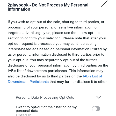
2playbook -
Do Not Process My Personal
¡Suscríbete!
Inicia sesión
Information
If you wish to opt-out of the sale, sharing to third parties, or
processing of your personal or sensitive information for
targeted advertising by us, please use the below opt-out
Compartir
section to confirm your selection. Please note that after your
opt-out request is processed you may continue seeing
Imprimir
interest-based ads based on personal information utilized by
us or personal information disclosed to third parties prior to
Índex
2P
your opt-out. You may separately opt-out of the further
disclosure of your personal information by third parties on the
IAB’s list of downstream participants. This information may
2Playbook Intelligence
also be disclosed by us to third parties on the
IAB’s List of
Downstream Participants
that may further disclose it to other
third parties.
Publicidad
Personal Data Processing Opt Outs
I want to opt-out of the Sharing of my
2P
2Playbook Club
personal data.
Opted In