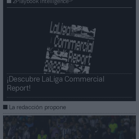
2P
2Playbook Intelligence
¡Descubre LaLiga Commercial
Report!​​
La redacción propone