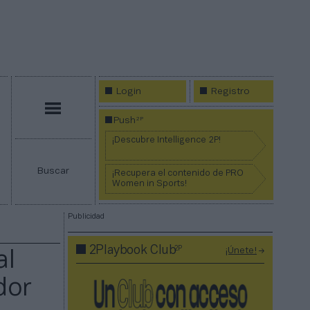
Login
Registro
Menú
2P
Push
¡Descubre Intelligence 2P!
Buscar
¡Recupera el contenido de PRO
Women in Sports!
Publicidad
2P
2Playbook Club
¡Únete!
al
dor