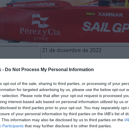
21 de diciembre de 2022
Guardar
Me gusta
k -
Do Not Process My Personal Information
ñol de SailGP suma un nuevo socio comercial. El Tea
to opt-out of the sale, sharing to third parties, or processing of your per
n acuerdo con el Grupo Pérez y Cía como patrocina
formation for targeted advertising by us, please use the below opt-out s
r selection. Please note that after your opt-out request is processed y
2025
. Como parte del acuerdo, cuyos términos econó
eing interest-based ads based on personal information utilized by us or
o, la empresa tendrá visibilidad en el F50 Victoria, 
disclosed to third parties prior to your opt-out. You may separately opt-
n de la tripulación durante las tres próximas tempo
losure of your personal information by third parties on the IAB’s list of
temporada será la tercera campaña en la que la estr
. This information may also be disclosed by us to third parties on the
IA
la competición de regatas, tras su debut en 2021. Es
Participants
that may further disclose it to other third parties.