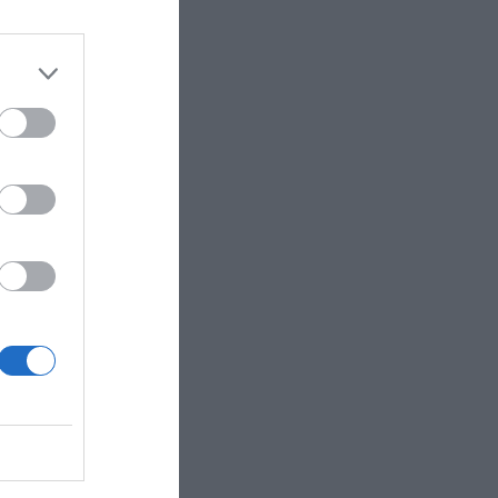
x |
ónsors de
ptiembre
ión hasta
024
Grupo
de SailGP
brantable
guir por
po español
urante
bajando en