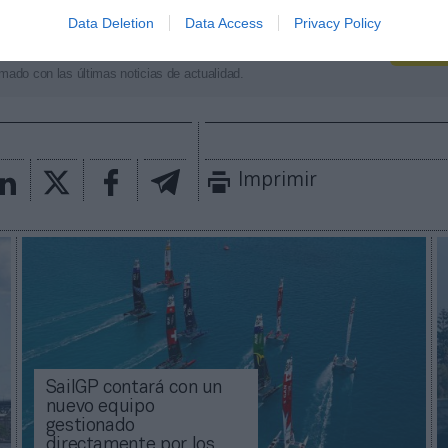
Data Deletion
Data Access
Privacy Policy
aybook
como fuente preferida de Google de forma
ACTIVA
mado con las últimas noticias de actualidad.
Imprimir
SailGP contará con un
nuevo equipo
gestionado
directamente por los