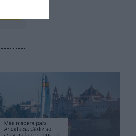
R AHORA
Más madera para
Andalucía: Cádiz se
asegura la continuidad