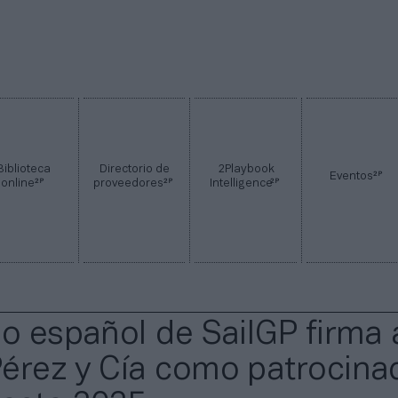
Biblioteca
Directorio de
2Playbook
2P
Eventos
2P
2P
2P
online
proveedores
Intelligence
po español de SailGP firma 
érez y Cía como patrocina