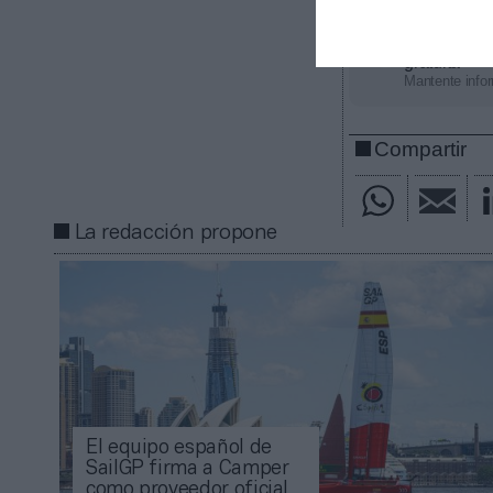
Añadir
2Pl
gratuita
Mantente infor
Compartir
La redacción propone
El equipo español de
SailGP firma a Camper
como proveedor oficial