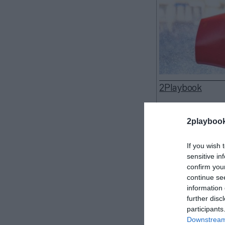
2Playbook
2playboo
El equipo espa
If you wish 
ha alcanzado
u
sensitive in
confirm you
oficial hasta 
continue se
se han desvelad
information 
en la equipació
further disc
La próxima 
participants
participará en 
Downstream 