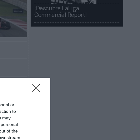
¡Descubre LaLiga
Commercial Report!​​
a. El
e
róximas
cos del
sonal or
ection to
ou may
ción
del
 personal
 así los
out of the
más,
la
 downstream