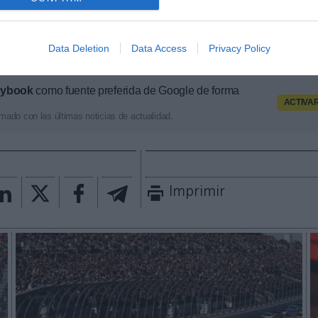
 y norteamericanas de fútbol y baloncesto, segmenta
pología de activos, marcas, categorías de producto y 
ximado de cada acuerdo. Si quieres más información
Data Deletion
Data Access
Privacy Policy
 través de
intelligence@2playbook.com
.
aybook
como fuente preferida de Google de forma
ACTIVA
mado con las últimas noticias de actualidad.
Imprimir