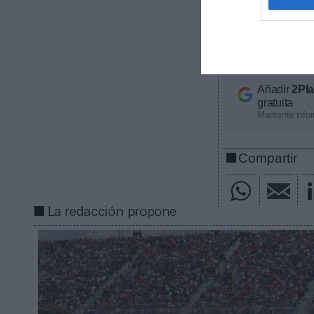
ligas europeas
competición, ti
económico apro
con nosotros a
Añadir
2Pl
gratuita
Mantente infor
Compartir
La redacción propone