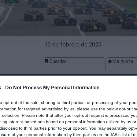
10 de febrero de 2025
Guardar
Me gusta
nueva a uno de sus patrocinadores más fieles en Asi
omovilismo ha renovado el acuerdo con
Gulf Air,
qu
k -
Do Not Process My Personal Information
ndo el
title sponsor
del Gran Premio de Baréin
las p
as,
hasta 2027.
Se desconocen los términos económi
to opt-out of the sale, sharing to third parties, or processing of your per
formation for targeted advertising by us, please use the below opt-out s
r selection. Please note that after your opt-out request is processed y
 una alianza que
empezó en 2004 con la primera edi
eing interest-based ads based on personal information utilized by us or
el país de Oriente Medio. La aerolínea estatal supera
disclosed to third parties prior to your opt-out. You may separately opt-
ación con esta carrera y con el campeonato. Es, ade
losure of your personal information by third parties on the IAB’s list of