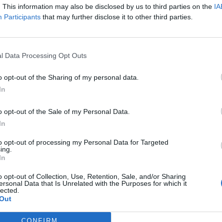
xtensa
entre un Gran Premio de F1 y un patrocinador 
. This information may also be disclosed by us to third parties on the
IA
Participants
that may further disclose it to other third parties.
so duradero de Gulf Air con el Gran Premio de Bahré
er de las asociaciones a largo plazo en el automovil
ace más de dos décadas, ha sido fundamental para
 carrera como una de las favoritas en el calendario 
l Data Processing Opt Outs
 atrae a aficionados de todo el mundo a un fin de 
s y entretenimiento”, ha señalado Emily Prazer, dir
o opt-out of the Sharing of my personal data.
 Fórmula 1.
In
o opt-out of the Sale of my Personal Data.
In
ligence 2P
 2P
es la unidad de estrategia e inteligencia de merc
to opt-out of processing my Personal Data for Targeted
ing.
 plataforma de datos monitoriza en tiempo real el n
In
Liga, Liga F y Primera Rfef; 200 clubes de ligas euro
y Primera FEB.
o opt-out of Collection, Use, Retention, Sale, and/or Sharing
ersonal Data that Is Unrelated with the Purposes for which it
lected.
a también contabiliza la asistencia a todos los event
Out
 entretenimiento y música en España, así como más d
trocinio en el mercado español y otros 7.000 contrat
CONFIRM