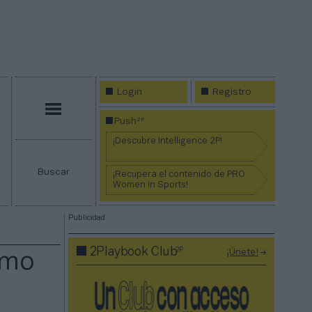
Login
Registro
Menú
2P
Push
¡Descubre Intelligence 2P!
Buscar
¡Recupera el contenido de PRO
Women in Sports!
Publicidad
2P
2Playbook Club
¡Únete!
omo