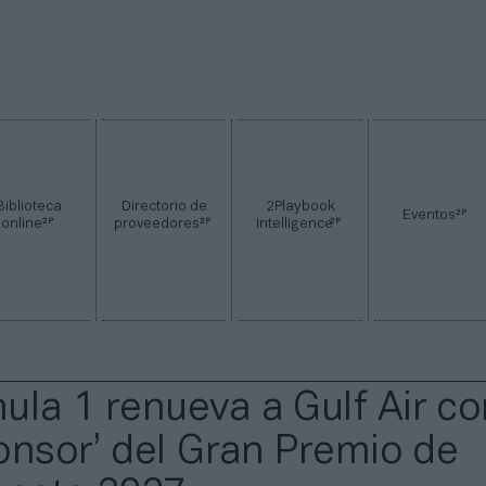
Biblioteca
Directorio de
2Playbook
2P
Eventos
2P
2P
2P
online
proveedores
Intelligence
ula 1 renueva a Gulf Air c
ponsor’ del Gran Premio de