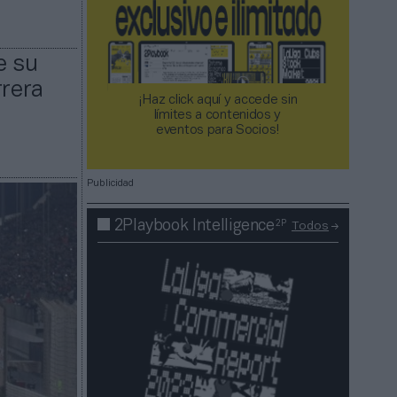
e su
rrera
¡Haz click aquí y accede sin
límites a contenidos y
eventos para Socios!​​​​​​​
Publicidad
2P
2Playbook Intelligence
Todos