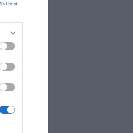
principal.
B’s List of
in es un
ismo. Su
de
semana de
ectora
ado de
egocio de
peas; 22
os
e 25.000
os de las