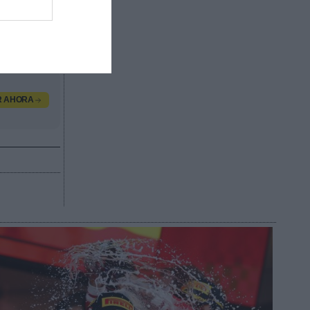
dos por
valor
, contacta
R AHORA