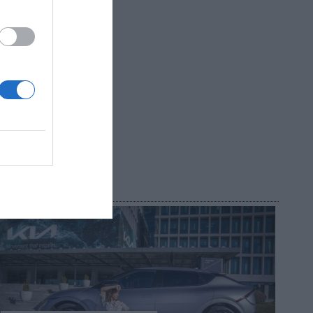
Carlos
R AHORA