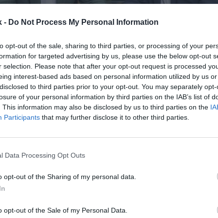
k -
Do Not Process My Personal Information
to opt-out of the sale, sharing to third parties, or processing of your per
formation for targeted advertising by us, please use the below opt-out s
30 de agosto de 2023
r selection. Please note that after your opt-out request is processed y
eing interest-based ads based on personal information utilized by us or
Guardar
Me gusta
disclosed to third parties prior to your opt-out. You may separately opt-
losure of your personal information by third parties on the IAB’s list of
. This information may also be disclosed by us to third parties on the
IA
vínculo con el tenis. La automovilística, que tambié
Participants
that may further disclose it to other third parties.
tralia y esponsoriza a Rafa Nadal, ha firmado un
acu
 Fernando Verdasco para incorporarlo como embaja
micos del acuerdo no han trascendido, pero la com
l Data Processing Opt Outs
 al tenista antes de su retirada.
ntrega del coche, Emilio Herrera, presidente de Kia Ib
o opt-out of the Sharing of my personal data.
“Kia es una marca que lleva muchos años ligada al t
In
res que representa, y Fernando Verdasco es un perfe
se deporte y del compromiso con su profesión”. De 
o opt-out of the Sale of my Personal Data.
én tiene acuerdo con el tenista paralímpico Danie