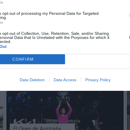
In
l jugador Jaume Munar y el extenista y entrenador 
to opt-out of processing my Personal Data for Targeted
ing.
In
aybook
como fuente preferida de Google de forma
ACTIVA
o opt-out of Collection, Use, Retention, Sale, and/or Sharing
ersonal Data that Is Unrelated with the Purposes for which it
mado con las últimas noticias de actualidad.
lected.
Out
CONFIRM
Imprimir
Data Deletion
Data Access
Privacy Policy
El Open de Australia