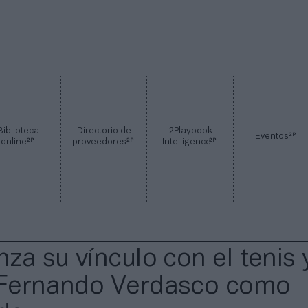
Biblioteca
Directorio de
2Playbook
2P
Eventos
2P
2P
2P
online
proveedores
Intelligence
nza su vínculo con el tenis 
 Fernando Verdasco como