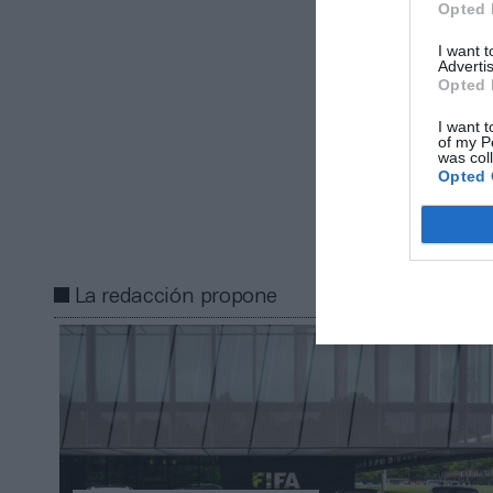
Opted 
Caverzaschi, e
Moyá.
I want 
Advertis
Opted 
Añadir
2Pl
gratuita
I want t
of my P
Mantente infor
was col
Opted 
Compartir
La redacción propone