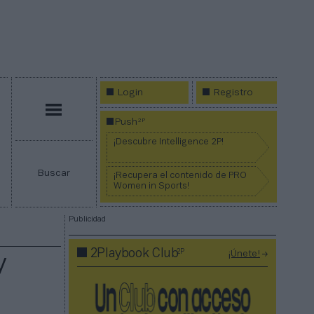
Login
Registro
Menú
2P
Push
¡Descubre Intelligence 2P!
Buscar
¡Recupera el contenido de PRO
Women in Sports!
Publicidad
2P
2Playbook Club
¡Únete!
y