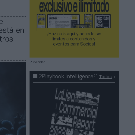
e
está en
¡Haz click aquí y accede sin
tros
límites a contenidos y
eventos para Socios!​​​​​​​
Publicidad
2P
2Playbook Intelligence
Todos