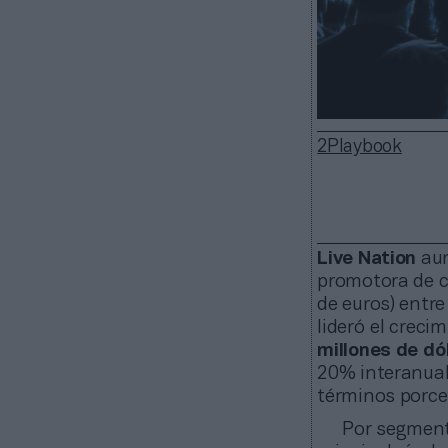
2Playbook
Live Nation
aum
promotora de c
de euros) entre
lideró el creci
millones de dó
20% interanual
términos porce
Por segmento