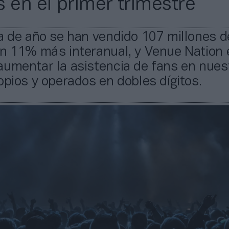
s en el primer trimestre
a de año se han vendido 107 millones d
un 11% más interanual, y Venue Nation 
aumentar la asistencia de fans en nues
opios y operados en dobles dígitos.