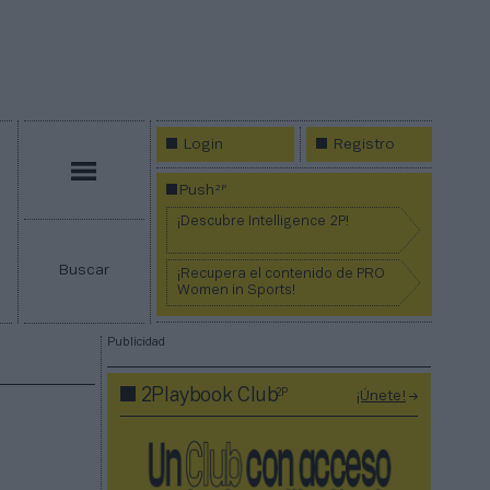
Login
Registro
Menú
2P
Push
¡Descubre Intelligence 2P!
Buscar
¡Recupera el contenido de PRO
Women in Sports!
Publicidad
2P
2Playbook Club
¡Únete!