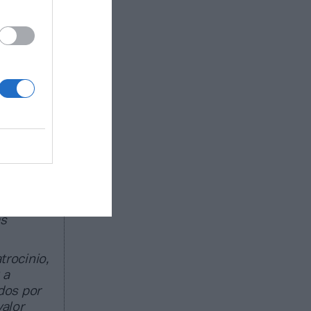
do una
 del 85%
 número de
iteatros.
isfacer
ados para
o.
ado de
egocio de
as
trocinio,
 a
dos por
valor