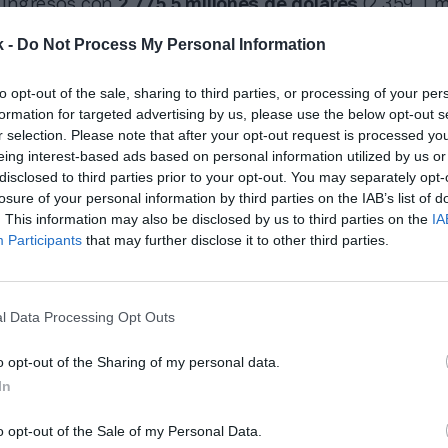
e ingresos con
2.775,5 millones de dólares
(2.359,1 m
 más. Esta línea de negocio representa más del 70% 
k -
Do Not Process My Personal Information
parte, el negocio de
ticketing
aportó 765 millones de
 de euros), con un alza del 10% respecto al primer tr
to opt-out of the sale, sharing to third parties, or processing of your per
e va de año se han vendido 107 millones de entradas
formation for targeted advertising by us, please use the below opt-out s
, y Venue Nation está en camino de aumentar la asi
r selection. Please note that after your opt-out request is processed y
s recintos propios y operados en dobles dígitos.
eing interest-based ads based on personal information utilized by us or
ce en la facturación, Live Nation entró en pérdidas.
disclosed to third parties prior to your opt-out. You may separately opt-
losure of your personal information by third parties on the IAB’s list of
ró unos números rojos de
389,1 millones de dólares
. This information may also be disclosed by us to third parties on the
IA
os), frente al beneficio de 46,3 millones de dólares (
Participants
that may further disclose it to other third parties.
os) del año anterior. Este resultado se explica por lo
 integración de
Ticketmaster
.
 cada vez más digital e impulsado por la IA, el dese
l Data Processing Opt Outs
n humana auténtica nunca ha sido tan fuerte. Est
bio fundamental a medida que
los fans priorizan la
o opt-out of the Sharing of my personal data.
 directo
: la oportunidad de estar físicamente presen
In
voritos y compartir esa energía con amigos y otros 
que una pantalla simplemente no puede replicar”, h
o opt-out of the Sale of my Personal Data.
ael Rapino
, presidente y consejero delegado de Live 