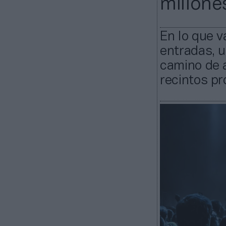
millone
En lo que v
entradas, 
camino de 
recintos pr