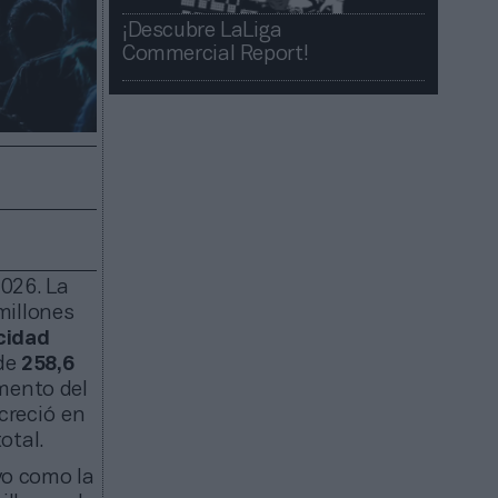
¡Descubre LaLiga
Commercial Report!​​
026. La
millones
icidad
 de
258,6
mento del
creció en
otal.
o como la