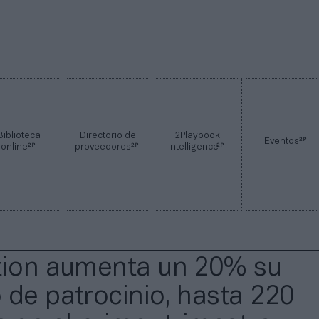
Biblioteca
Directorio de
2Playbook
2P
Eventos
2P
2P
2P
online
proveedores
Intelligence
tion aumenta un 20% su
 de patrocinio, hasta 220