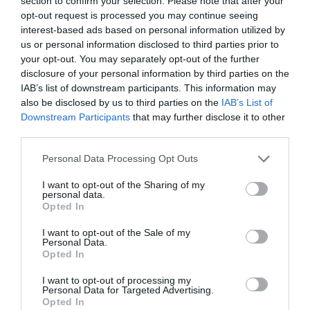
section to confirm your selection. Please note that after your
Para la temporada 2023,
la LVP ha renovado a
opt-out request is processed you may continue seeing
todos sus patrocinadores de la Superliga
: Omen,
Intel, El Corte Inglés, Magnum, Air Europa, Domino’s
interest-based ads based on personal information utilized by
Pizza, Takis y Cacaolat.
us or personal information disclosed to third parties prior to
your opt-out. You may separately opt-out of the further
disclosure of your personal information by third parties on the
Añadir
2Playbook
como fuente preferida de Google
de forma gratuita
IAB’s list of downstream participants. This information may
Mantente informado con las últimas noticias de actualidad.
also be disclosed by us to third parties on the
IAB’s List of
ACTIVAR AHORA
Downstream Participants
that may further disclose it to other
third parties.
Personal Data Processing Opt Outs
Compartir
I want to opt-out of the Sharing of my
Imprimir
personal data.
Opted In
Índex
2P
I want to opt-out of the Sale of my
Personal Data.
Opted In
LVP
I want to opt-out of processing my
Personal Data for Targeted Advertising.
eSports
Opted In