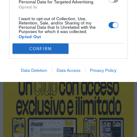
Personal Data for Targeted Advertising.
Manchester United
Opted In
Premier League
I want to opt-out of Collection, Use,
Retention, Sale, and/or Sharing of my
Personal Data that Is Unrelated with the
Purposes for which it was collected.
Opted Out
Publicidad
CONFIRM
2P
2Playbook Club
Data Deletion
Data Access
Privacy Policy