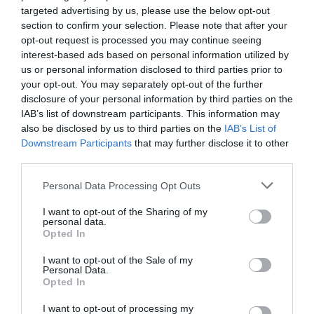
nuevas estrellas a su plantilla como Cristiano Ronaldo
targeted advertising by us, please use the below opt-out
y a Jadon Sancho, por el que pagaron 85 millones de
section to confirm your selection. Please note that after your
euros al Borussia Dortmund.
opt-out request is processed you may continue seeing
El club inglés cuenta con otros patrocinadores
interest-based ads based on personal information utilized by
como Adidas, Team Viewer y Texos, junto a otros
us or personal information disclosed to third parties prior to
espónsors secundarios como Apollo, Canon, Chevrolet,
your opt-out. You may separately opt-out of the further
Chivas, DHL, Ecolab, Konami o Casillero del Diablo.
disclosure of your personal information by third parties on the
IAB’s list of downstream participants. This information may
Añadir
2Playbook
como fuente preferida de Google
also be disclosed by us to third parties on the
IAB’s List of
de forma gratuita
Downstream Participants
that may further disclose it to other
Mantente informado con las últimas noticias de actualidad.
third parties.
ACTIVAR AHORA
Personal Data Processing Opt Outs
I want to opt-out of the Sharing of my
Compartir
personal data.
Opted In
Imprimir
I want to opt-out of the Sale of my
Personal Data.
Opted In
Índex
2P
I want to opt-out of processing my