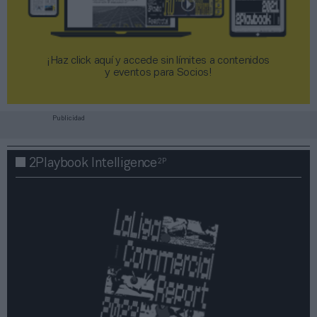
¡Haz click aquí y accede sin límites a contenidos
y eventos para Socios!​​​​​​​
Publicidad
2P
2Playbook Intelligence