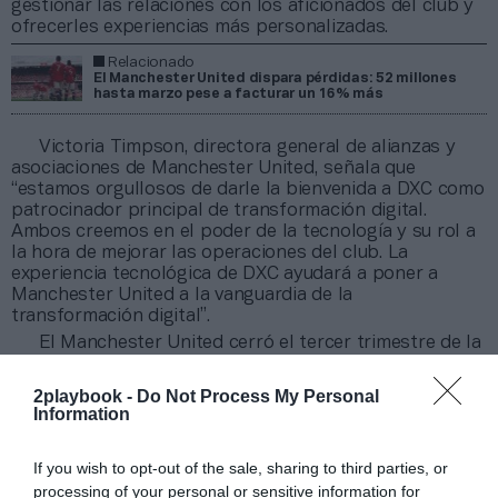
gestionar las relaciones con los aficionados del club y
ofrecerles experiencias más personalizadas.
Relacionado
El Manchester United dispara pérdidas: 52 millones
hasta marzo pese a facturar un 16% más
Victoria Timpson, directora general de alianzas y
asociaciones de Manchester United, señala que
“estamos orgullosos de darle la bienvenida a DXC como
patrocinador principal de transformación digital.
Ambos creemos en el poder de la tecnología y su rol a
la hora de mejorar las operaciones del club. La
experiencia tecnológica de DXC ayudará a poner a
Manchester United a la vanguardia de la
transformación digital”.
El Manchester United cerró el tercer trimestre de la
pasada temporada con unas
pérdidas que se
dispararon hasta los 44,7 millones
de libras (52,4
2playbook -
Do Not Process My Personal
millones de euros). Los
red devils
sumaron estos
Information
números rojos por el notable incremento de los
gastos, que crecieron un 27%, hasta 509,2 millones de
If you wish to opt-out of the sale, sharing to third parties, or
libras (597,5 millones de euros). Cabe recordar, entre
otros conceptos, que esta temporada sumaron dos
processing of your personal or sensitive information for