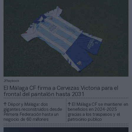
2Playbook
El Málaga CF firma a Cervezas Victoria para el
frontal del pantalón hasta 2031
Dépor y Málaga: dos
El Málaga CF se mantiene en
gigantes reconstruidos desde
beneficios en 2024-2025
Primera Federación hasta un
gracias a los traspasos y el
negocio de 60 millones
patrocinio público