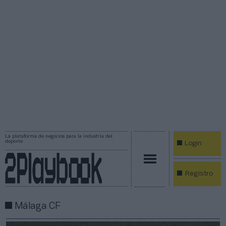
La plataforma de negocios para la industria del
deporte
Login
Registro
Málaga CF