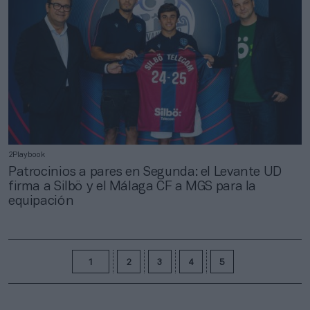
2Playbook
Patrocinios a pares en Segunda: el Levante UD
firma a Silbö y el Málaga CF a MGS para la
equipación
1
2
3
4
5