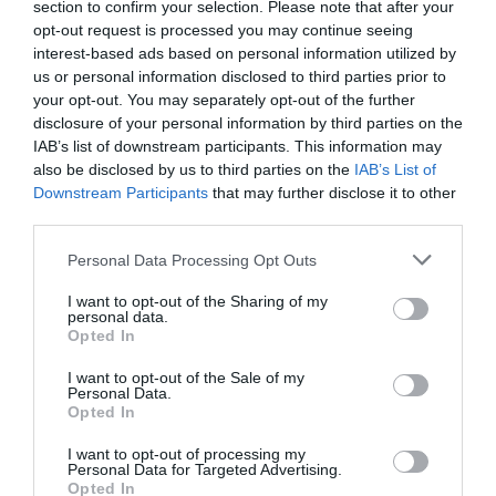
section to confirm your selection. Please note that after your
principales contratos de patrocinio cerrados en España,
opt-out request is processed you may continue seeing
Europa y Norteamérica en los últimos 30 días y una
interest-based ads based on personal information utilized by
entrevista con directores/as de las principales
us or personal information disclosed to third parties prior to
marcas.
Aquí puedes apuntarte gratis
.
your opt-out. You may separately opt-out of the further
disclosure of your personal information by third parties on the
Añadir
2Playbook
como fuente preferida de Google
IAB’s list of downstream participants. This information may
de forma gratuita
also be disclosed by us to third parties on the
IAB’s List of
Mantente informado con las últimas noticias de actualidad.
ACTIVAR AHORA
Downstream Participants
that may further disclose it to other
third parties.
Personal Data Processing Opt Outs
Compartir
I want to opt-out of the Sharing of my
personal data.
Imprimir
Opted In
I want to opt-out of the Sale of my
Índex
2P
Personal Data.
Opted In
NFL
I want to opt-out of processing my
Personal Data for Targeted Advertising.
Opted In
Fanatics