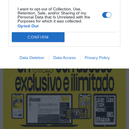
I want to opt-out of Collection, Use,
Retention, Sale, and/or Sharing of my
Personal Data that Is Unrelated with the
Purposes for which it was collected.
Publicidad
Opted Out
CONFIRM
2P
2Playbook Club
Data Deletion
Data Access
Privacy Policy