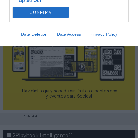
Opted Out
CONFIRM
Data Deletion
Data Access
Privacy Policy
¡Haz click aquí y accede sin límites a contenidos
y eventos para Socios!​​​​​​​
Publicidad
2P
2Playbook Intelligence