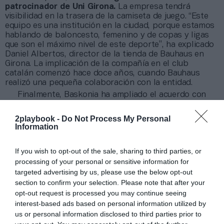
patrocinador de Uni Girona.
La empresa tendrá
visibilidad en la trasera de la camiseta de juego. “Este
equipo es una institución en la ciudad, porque estamos
hablando de baloncesto, femenino y de copas y ligas
que son el máximo nivel de este deporte”, ha explicado
Daniel Albertos, director de la tienda de Bauhaus en
Girona. La implicación de la compañía en el club
catalán comenzó hace doce años, cuando Bauhaus
realizó una pequeña colaboración con la entidad.
Finalmente, Baskonia ha ampliado el acuerdo con
uno de sus patrocinadores, Ingevel, para ser
patrocinador principal de su sección femenina tras ser
2playbook -
Do Not Process My Personal
patrocinador oficial del club femenino de fútbol.
Information
Añadir
2Playbook
como fuente preferida de Google
If you wish to opt-out of the sale, sharing to third parties, or
de forma gratuita
processing of your personal or sensitive information for
Mantente informado con las últimas noticias de actualidad.
targeted advertising by us, please use the below opt-out
ACTIVAR AHORA
section to confirm your selection. Please note that after your
opt-out request is processed you may continue seeing
interest-based ads based on personal information utilized by
Compartir
us or personal information disclosed to third parties prior to