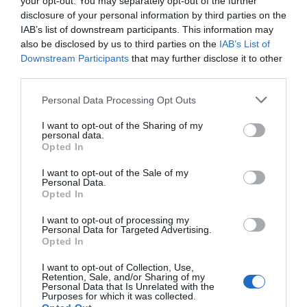
your opt-out. You may separately opt-out of the further
Imprimir
disclosure of your personal information by third parties on the
IAB’s list of downstream participants. This information may
also be disclosed by us to third parties on the
IAB’s List of
Índex
2P
Downstream Participants
that may further disclose it to other
third parties.
Liga Femenina de baloncesto
Personal Data Processing Opt Outs
Uni Girona
I want to opt-out of the Sharing of my
personal data.
Opted In
CB Avenida
I want to opt-out of the Sale of my
Personal Data.
PRO Women in Sports
Opted In
I want to opt-out of processing my
Personal Data for Targeted Advertising.
Opted In
Publicidad
I want to opt-out of Collection, Use,
Retention, Sale, and/or Sharing of my
2P
2Playbook Club
Personal Data that Is Unrelated with the
Purposes for which it was collected.