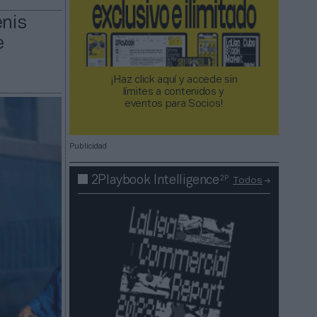
enis
e
¡Haz click aquí y accede sin
límites a contenidos y
eventos para Socios!​​​​​​​
Publicidad
2P
2Playbook Intelligence
Todos