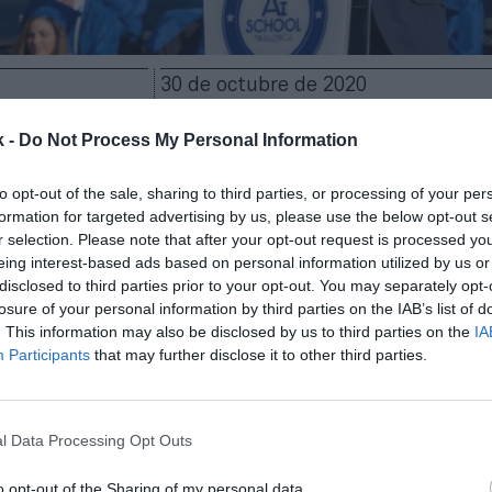
30 de octubre de 2020
k -
Do Not Process My Personal Information
Guardar
Me gusta
to opt-out of the sale, sharing to third parties, or processing of your per
elefónica seguirán
contectando
durante cinco te
formation for targeted advertising by us, please use the below opt-out s
a y la
telecos
han renovado el acuerdo de patrocinio, 
r selection. Please note that after your opt-out request is processed y
tinuará como embajador de la compañía hasta 2025.
eing interest-based ads based on personal information utilized by us or
micos del acuerdo no se han desvelado.
disclosed to third parties prior to your opt-out. You may separately opt-
losure of your personal information by third parties on the IAB’s list of
ción entre Nadal y Telefónica empezó en 2014
. En 
. This information may also be disclosed by us to third parties on the
IA
emporadas el jugador ha protagonizado varias camp
Participants
that may further disclose it to other third parties.
tiempo que Movistar ha sido patrocinador de la Rafa
ónica ha aportado conocimiento tecnológico a la 
acilitar la formación de talento deportivo mediante d
l Data Processing Opt Outs
onectividad, gestión de datos de big data y el uso de
ificial.
o opt-out of the Sharing of my personal data.