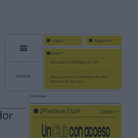
Login
Registro
Menú
2P
Push
¡Descubre Intelligence 2P!
Buscar
¡Recupera el contenido de PRO
Women in Sports!
Publicidad
2P
2Playbook Club
¡Únete!
dor