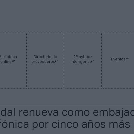
Biblioteca
Directorio de
2Playbook
2P
Eventos
2P
2P
2P
online
proveedores
Intelligence
adal renueva como embaja
fónica por cinco años más