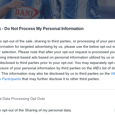
k -
Do Not Process My Personal Information
20 de septiembre de 2022
to opt-out of the sale, sharing to third parties, or processing of your per
formation for targeted advertising by us, please use the below opt-out s
r selection. Please note that after your opt-out request is processed y
Guardar
Me gusta
eing interest-based ads based on personal information utilized by us or
disclosed to third parties prior to your opt-out. You may separately opt-
on el RCD Espanyol. La conservera catalana, propied
losure of your personal information by third parties on the IAB’s list of
l club de LaLiga, Dani Sánchez Llibre, continuará es
. This information may also be disclosed by us to third parties on the
IA
 patrocinador principal del fútbol base masculino.
Participants
that may further disclose it to other third parties.
 detalles económicos y de duración del contrato, q
orada.
 Dani al club en 2021-2022 fue para el Espanyol la
l Data Processing Opt Outs
de
una marca que llegó a ser patrocinador principal 
o opt-out of the Sharing of my personal data.
apa de Sánchez Llibre al frente de la entidad barcel