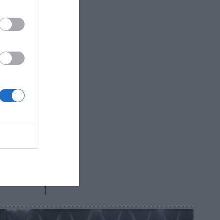
tido de
l fútbol
migo para
 Ye Wu,
za la
 se
R AHORA