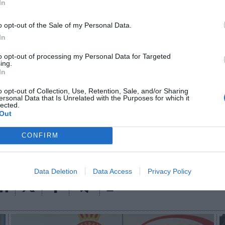
de Dani aparece en el frontal de las camisetas de par
In
os de la cantera masculina del club.
o opt-out of the Sale of my Personal Data.
bre ha destacado que “desde siempre soy muy fan de
In
egurado que
el Espanyol “siempre podrá contar con
u parte, el consejero delegado del RCD Espanyol, Mao
to opt-out of processing my Personal Data for Targeted
ing.
e este acuerdo “muestra la unidad del club
y afian
In
RCD Espanyol con la gestión actual demostrando que
mismos valores de siempre”.
o opt-out of Collection, Use, Retention, Sale, and/or Sharing
ersonal Data that Is Unrelated with the Purposes for which it
lected.
aybook
como fuente preferida de Google de forma
Out
ACTIVA
mado con las últimas noticias de actualidad.
CONFIRM
Data Deletion
Data Access
Privacy Policy
Imprimir