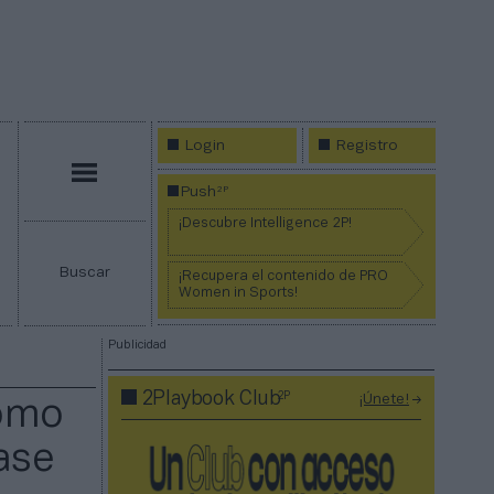
Login
Registro
Menú
2P
Push
¡Descubre Intelligence 2P!
Buscar
¡Recupera el contenido de PRO
Women in Sports!
Publicidad
2P
2Playbook Club
¡Únete!
como
ase