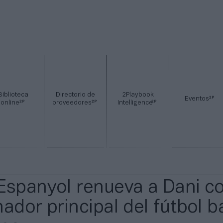
Biblioteca
Directorio de
2Playbook
2P
Eventos
2P
2P
2P
online
proveedores
Intelligence
Espanyol renueva a Dani 
nador principal del fútbol b