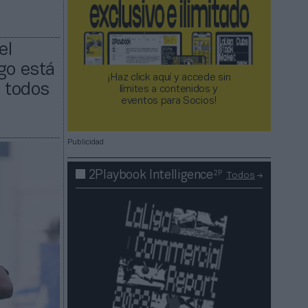
el
go está
¡Haz click aquí y accede sin
e todos
límites a contenidos y
eventos para Socios!​​​​​​​
Publicidad
2P
2Playbook Intelligence
Todos