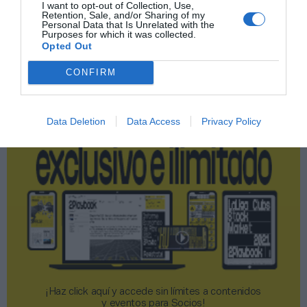
I want to opt-out of Collection, Use,
Retention, Sale, and/or Sharing of my
Personal Data that Is Unrelated with the
Publicidad
Purposes for which it was collected.
Opted Out
2P
2Playbook Club
CONFIRM
Data Deletion
Data Access
Privacy Policy
¡Haz click aquí y accede sin límites a contenidos
y eventos para Socios!​​​​​​​