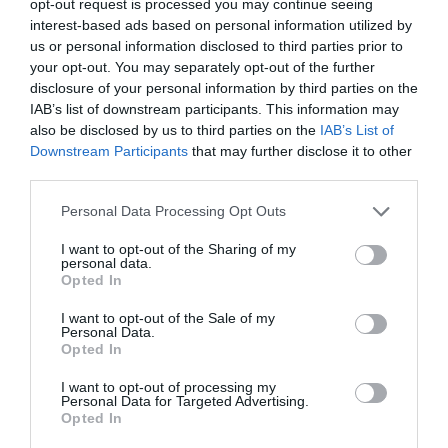
opt-out request is processed you may continue seeing
Añadir
2Playbook
como fuente preferida de Google
interest-based ads based on personal information utilized by
de forma gratuita
us or personal information disclosed to third parties prior to
Mantente informado con las últimas noticias de actualidad.
your opt-out. You may separately opt-out of the further
ACTIVAR AHORA
disclosure of your personal information by third parties on the
IAB’s list of downstream participants. This information may
also be disclosed by us to third parties on the
IAB’s List of
Downstream Participants
that may further disclose it to other
Compartir
third parties.
Imprimir
Personal Data Processing Opt Outs
I want to opt-out of the Sharing of my
Índex
2P
personal data.
Opted In
RCD Espanyol
I want to opt-out of the Sale of my
Personal Data.
Opted In
Skoda
I want to opt-out of processing my
PRO Women in Sports
Personal Data for Targeted Advertising.
Opted In