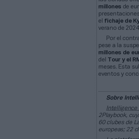
millones
de eur
presentaciones
el
fichaje de K
verano de 2024
Por el contr
pese a la suspe
millones de eu
del
Tour y el R
meses. Esta su
eventos y conci
Sobre Intell
Intelligence
2Playbook, cuya
60 clubes de La
europeas; 22 c