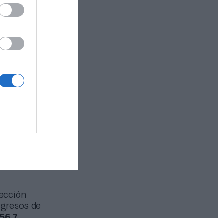
stados
ropa y
y Softtek
,
rimer
 club
que desde
ación en
ios
rección
ingresos de
56,7