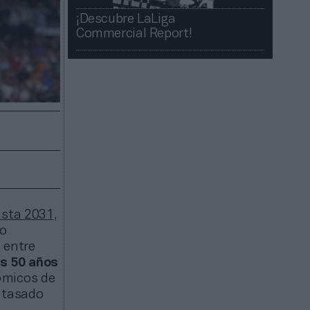
¡Descubre LaLiga
Commercial Report!​​
asta 2031
,
o
n entre
os 50 años
ómicos de
a tasado