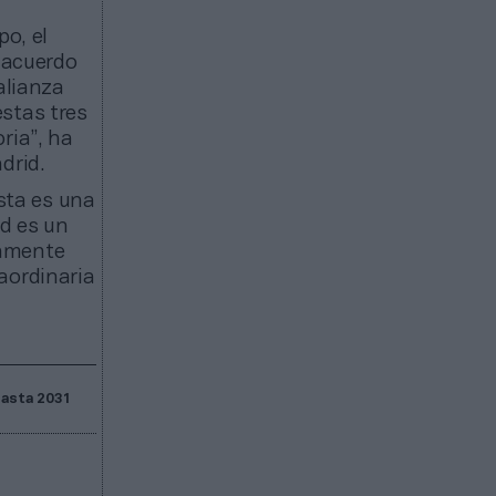
o, el
e acuerdo
alianza
stas tres
ria”, ha
drid.
sta es una
id es un
damente
aordinaria
hasta 2031