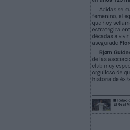
en
unos 125 mi
Adidas se m
femenino, el eq
que hoy sellamo
estratégica en
décadas a vivir
asegurado
Flo
Bjørn Gulde
de las asociaci
club muy espec
orgulloso de q
historia de éxit
Relaci
El Real 