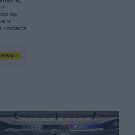
trocinio,
 a
dos por
valor
, contacta
R AHORA