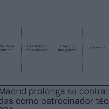
Biblioteca
Directorio de
2Playbook
2P
Eventos
2P
2P
2P
online
proveedores
Intelligence
 Madrid prolonga su contra
das como patrocinador téc