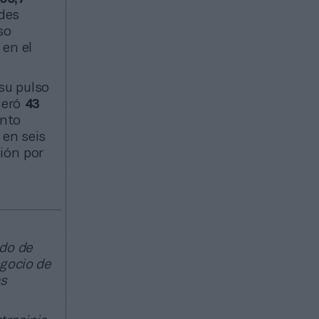
ndes
so
 en el
u pulso
eneró
43
ento
en seis
ión por
ado de
egocio de
as