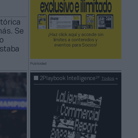
tórica
más. Se
¡Haz click aquí y accede sin
o
límites a contenidos y
eventos para Socios!​​​​​​​
estaba
Publicidad
2P
2Playbook Intelligence
Todos