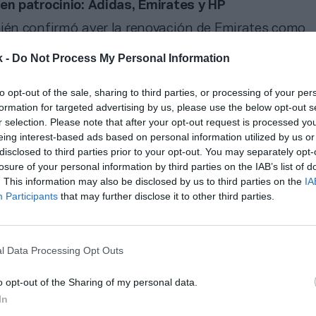
 en patrocinio: Adidas, Emirates y HP
bién confirmó ayer la renovación de Emirates como
rincipal hasta 2031, un acuerdo
avanzado por
2Play
k -
Do Not Process My Personal Information
 marzo
. La relación con Emirates ha permitido al clu
ivos estratégicos de forma progresiva. En fases ante
to opt-out of the sale, sharing to third parties, or processing of your per
uperó la exclusividad de la ropa de entrenamiento y 
formation for targeted advertising by us, please use the below opt-out s
os socios en la manga de la camiseta de juego. El d
r selection. Please note that after your opt-out request is processed y
a sección de baloncesto esta temporada coincide con
eing interest-based ads based on personal information utilized by us or
és de Oriente Medio por esta disciplina, donde
Etiha
disclosed to third parties prior to your opt-out. You may separately opt-
ado
protagonismo en la Euroliga
y la propia Emirate
losure of your personal information by third parties on the IAB’s list of
atrocinador de la
NBA
.
. This information may also be disclosed by us to third parties on the
IA
Participants
that may further disclose it to other third parties.
imiento, el club garantiza la continuidad de sus tre
nto a
Adidas y HP
) hasta, al menos, el cierre del ejer
o de patrocinadores aporta aproximadamente
220 mil
, según datos extraídos de
Intelligence 2P
, la unidad
l Data Processing Opt Outs
nteligencia de mercado de
2Playbook
.
o opt-out of the Sharing of my personal data.
In