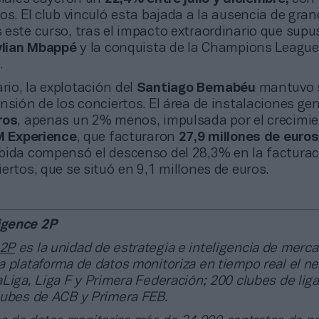
os. El club vinculó esta bajada a la ausencia de gra
 este curso, tras el impacto extraordinario que supu
ylian Mbappé
y la conquista de la Champions League
.
ario, la explotación del
Santiago Bernabéu
mantuvo s
nsión de los conciertos. El área de instalaciones g
ros
, apenas un 2% menos, impulsada por el crecimi
M Experience
, que facturaron
27,9 millones de euros
bida compensó el descenso del 28,3% en la facturac
ertos, que se situó en 9,1 millones de euros.
igence 2P
 2P
es la unidad de estrategia e inteligencia de merc
 plataforma de datos monitoriza en tiempo real el n
Liga, Liga F y Primera Federación; 200 clubes de lig
lubes de ACB y Primera FEB.