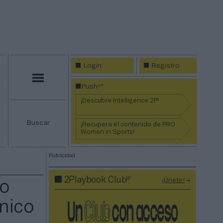
Login
Registro
Menú
2P
Push
¡Descubre Intelligence 2P!
Buscar
¡Recupera el contenido de PRO
Women in Sports!
Publicidad
2P
2Playbook Club
¡Únete!
to
nico