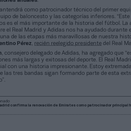
llones anuales
.
antendrá como patrocinador técnico del primer equip
uipo de baloncesto y las categorías inferiores. “Est
s es el más importante de la historia del fútbol. La 
tre el Real Madrid y Adidas nos ha ayudado durante e
 una de las etapas más maravillosas de nuestra histo
rentino Pérez
,
recién reelegido presidente
del Real Ma
n
, consejero delegado de Adidas, ha agregado que “e
ones más largas y exitosas del deporte. El Real Madr
ial con una historia impresionante. Estoy extrema
ue las tres bandas sigan formando parte de esta extr
o”.
onado
Madrid confirma la renovación de Emirates como patrocinador principal 