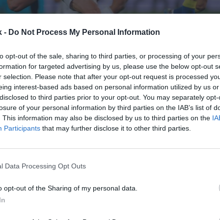
k -
Do Not Process My Personal Information
to opt-out of the sale, sharing to third parties, or processing of your per
formation for targeted advertising by us, please use the below opt-out s
24 de marzo de 2026
r selection. Please note that after your opt-out request is processed y
eing interest-based ads based on personal information utilized by us or
disclosed to third parties prior to your opt-out. You may separately opt-
Guardar
Me gusta
losure of your personal information by third parties on the IAB’s list of
. This information may also be disclosed by us to third parties on the
IA
lid
cambia de socio técnico. El club de
LaLiga Hyper
Participants
that may further disclose it to other third parties.
acuerdo con
Reebok
, que
relevará a Kappa
como prov
es a partir de la próxima temporada, tal y como ha
ato con la marca italiana,
que firmó en 2023
, expira
l Data Processing Opt Outs
o opt-out of the Sharing of my personal data.
en los detalles económicos y de duración concreta 
e Reebok sí que será la
encargada de diseñar la ca
In
de su centenario, en 2028
.