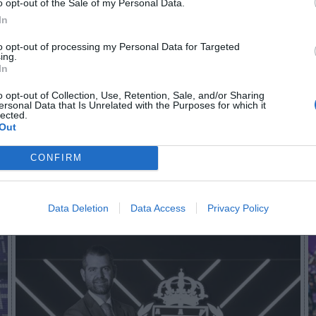
o opt-out of the Sale of my Personal Data.
a vez
que el Real Valladolid vestirá de Reebok. Para 
In
su retorno a LaLiga desde que dejara de equipar al 
ales de los 90. Fuera de las grandes ligas, Reebok t
to opt-out of processing my Personal Data for Targeted
ing.
 de relevancia en Sudamérica como el
Botafogo
brasil
In
aybook
como fuente preferida de Google de forma
o opt-out of Collection, Use, Retention, Sale, and/or Sharing
ersonal Data that Is Unrelated with the Purposes for which it
ACTIVA
lected.
mado con las últimas noticias de actualidad.
Out
CONFIRM
Imprimir
Data Deletion
Data Access
Privacy Policy