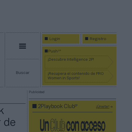
Login
Registro
Menú
2P
Push
¡Descubre Intelligence 2P!
Buscar
¡Recupera el contenido de PRO
Women in Sports!
Publicidad
2P
2Playbook Club
¡Únete!
k
r de