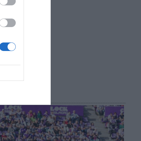
la marca
Atlético
ambién
eño.
R AHORA