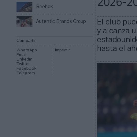
2026-2
Reebok
El club puc
Autentic Brands Group
y alcanza u
estadounide
Compartir
hasta el añ
WhatsApp
Imprimir
Email
Linkedin
Twitter
Facebook
Telegram