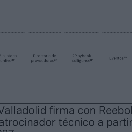
Biblioteca
Directorio de
2Playbook
2P
Eventos
2P
2P
2P
online
proveedores
Intelligence
 Valladolid firma con Reebo
trocinador técnico a parti