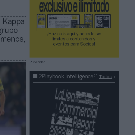
on Kappa
grupo
¡Haz click aquí y accede sin
l menos,
límites a contenidos y
eventos para Socios!​​​​​​​
Publicidad
2P
2Playbook Intelligence
Todos