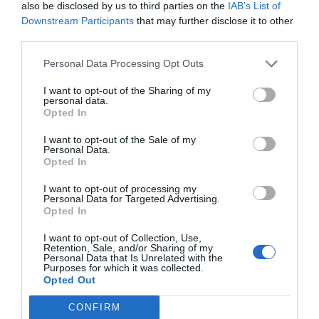
also be disclosed by us to third parties on the
IAB’s List of
Compartir
Downstream Participants
that may further disclose it to other
Imprimir
third parties.
Personal Data Processing Opt Outs
Índex
2P
I want to opt-out of the Sharing of my
personal data.
Sevilla FC
Opted In
I want to opt-out of the Sale of my
Personal Data.
Opted In
Publicidad
I want to opt-out of processing my
Personal Data for Targeted Advertising.
Opted In
2P
2Playbook Club
I want to opt-out of Collection, Use,
Retention, Sale, and/or Sharing of my
Personal Data that Is Unrelated with the
Purposes for which it was collected.
Opted Out
CONFIRM