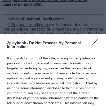
JD Sports, que continuará en la manga de la
camiseta hasta 2025
.
Sobre 2Playbook Intelligence
2Playbook Intelligence
es la unidad de datos e
inteligencia de mercado de 2Playbook, cuya plataforma
de datos monitoriza en tiempo real el negocio de más
de 250 clubes de fútbol y baloncesto de toda Europa,
2playbook -
Do Not Process My Personal
así como más de 20.000 contratos de patrocinio en el
Information
mercado español, segmentados por competición,
tipología de activos, marcas, categorías de producto y
valor económico aproximado de cada acuerdo. Si
If you wish to opt-out of the sale, sharing to third parties, or
quieres más información, contacta con nosotros a
processing of your personal or sensitive information for
través de intelligence@2playbook.com.
targeted advertising by us, please use the below opt-out
section to confirm your selection. Please note that after your
Añadir
2Playbook
como fuente preferida de Google
opt-out request is processed you may continue seeing
de forma gratuita
interest-based ads based on personal information utilized by
Mantente informado con las últimas noticias de actualidad.
us or personal information disclosed to third parties prior to
ACTIVAR AHORA
your opt-out. You may separately opt-out of the further
disclosure of your personal information by third parties on the
IAB’s list of downstream participants. This information may