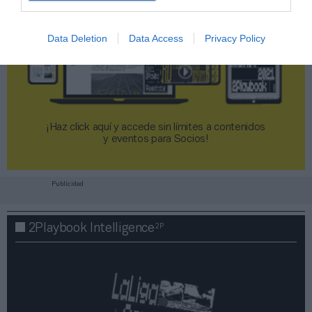
Data Deletion
Data Access
Privacy Policy
¡Haz click aquí y accede sin límites a contenidos
y eventos para Socios!​​​​​​​
Publicidad
2P
2Playbook Intelligence