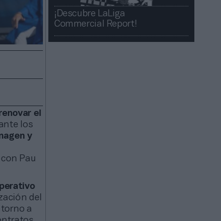
¡Descubre LaLiga
Commercial Report!​​
renovar el
ante los
imagen y
n con Pau
perativo
ización del
 torno a
ontratos