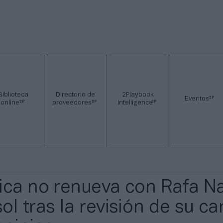
Biblioteca
Directorio de
2Playbook
2P
Eventos
2P
2P
2P
online
proveedores
Intelligence
ica no renueva con Rafa Na
l tras la revisión de su ca