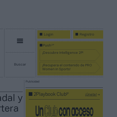
Login
Registro
Menú
2P
Push
¡Descubre Intelligence 2P!
Buscar
¡Recupera el contenido de PRO
Women in Sports!
Publicidad
2P
2Playbook Club
¡Únete!
dal y
rtera