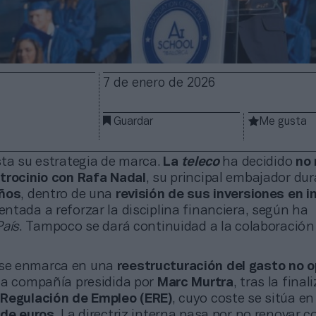
7 de enero de 2026
Guardar
Me gusta
sta su estrategia de marca.
La
teleco
ha decidido
no 
trocinio con Rafa Nadal
, su principal embajador dur
ños
, dentro de una
revisión de sus inversiones en 
entada a reforzar la disciplina financiera, según ha
País
. Tampoco se dará continuidad a la colaboració
 se enmarca en una
reestructuración del gasto no o
la compañía presidida por
Marc Murtra
, tras la final
 Regulación de Empleo (ERE)
, cuyo coste se sitúa en
 de euros.
La directriz interna pasa por no renovar c