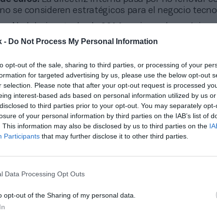
no se consideren estratégicos para el negocio tecno
con Nadal, vigente desde
2014
, expira en los próximo
o. “No hay mucho que decir más que dar las gracias 
k -
Do Not Process My Personal Information
n estado al lado de Rafa y de la Academia, y aceptar
 nuevo equipo que ahora mismo lidera Telefónica”, h
to opt-out of the sale, sharing to third parties, or processing of your per
 manager del tenista. Y es que Movistar ha sido el pa
formation for targeted advertising by us, please use the below opt-out s
a academia de Manacor, a la que daba nombre.
r selection. Please note that after your opt-out request is processed y
eing interest-based ads based on personal information utilized by us or
disclosed to third parties prior to your opt-out. You may separately opt-
losure of your personal information by third parties on the IAB’s list of
onado
ca renueva con Movistar Team y mantendrá su apoyo al ciclismo hasta 
. This information may also be disclosed by us to third parties on the
IA
Participants
that may further disclose it to other third parties.
 de una década, Nadal ha sido una figura central en
l Data Processing Opt Outs
marca global
de la operadora, con presencia en
Espa
no Unido y Alemania (O2)
y
Latinoamérica (Vivo)
, a
o opt-out of the Sharing of my personal data.
 en la
Rafa Nadal Academy by Movistar
, eventos co
In
diovisuales de
Movistar+
.