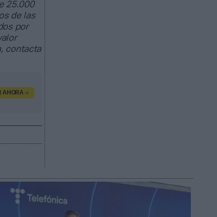
e 25.000
os de las
dos por
valor
, contacta
R AHORA