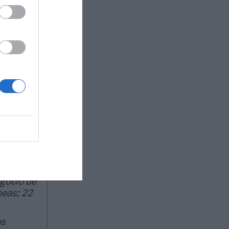
njunto de
s,
a medida
io del
r para el
iencia y
 Con el
ado de
egocio de
peas; 22
os