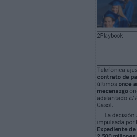
2Playbook
Telefónica aju
contrato de pa
últimos
once a
mecenazgo
ori
adelantado
El 
Gasol.
La decisión
impulsada por 
Expediente de
2.500 millones