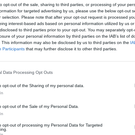
 con el compromiso de seguir negociando después 
to opt-out of the sale, sharing to third parties, or processing of your per
a continuar en 2027.
formation for targeted advertising by us, please use the below opt-out s
r selection. Please note that after your opt-out request is processed y
ies apoyará al equipo de Jean-René Bernaudeau, a q
eing interest-based ads based on personal information utilized by us or
ado nuestro apoyo para la temporada 2026 y nuest
disclosed to third parties prior to your opt-out. You may separately opt-
iciar conversaciones para 2027 después del Tour de 
losure of your personal information by third parties on the IAB’s list of
trick Pouyanné presidente y director ejecutivo de
. This information may also be disclosed by us to third parties on the
IA
Participants
that may further disclose it to other third parties.
onado
l Data Processing Opt Outs
-B&B del WorldTour pierde a sus dos patrocinadores principales
o opt-out of the Sharing of my personal data.
In
o, TotalEnergies se ha aliado con el
Team Ineos-Gre
o opt-out of the Sale of my Personal Data.
ador con
presencia en su maillot
de competición. El
In
la buena relación industrial existente entre ambas
en particular en el marco del proyecto Amiral en Ar
to opt-out of processing my Personal Data for Targeted
ing.
y como señala TotalEnergies en un comunicado.
In