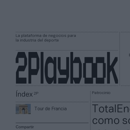
La plataforma de negocios para
la industria del deporte
Patrocinio
Índex
2P
TotalEn
Tour de Francia
como so
Compartir