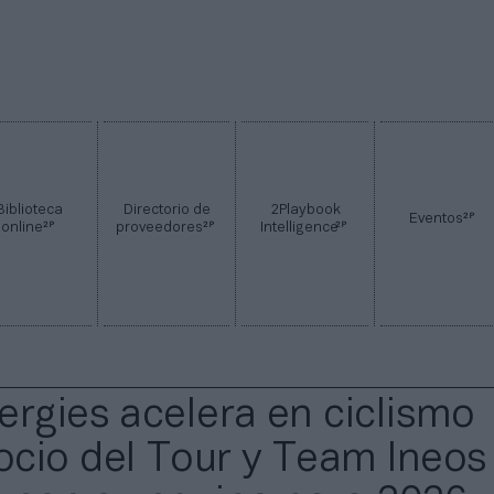
Biblioteca
Directorio de
2Playbook
2P
Eventos
2P
2P
2P
online
proveedores
Intelligence
ergies acelera en ciclismo
cio del Tour y Team Ineos