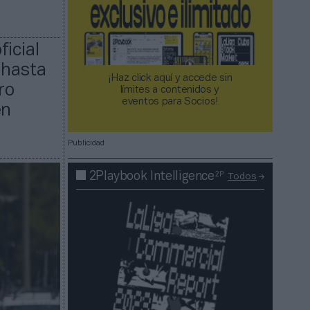
icial
 hasta
¡Haz click aquí y accede sin
ro
límites a contenidos y
eventos para Socios!​​​​​​​
én
Publicidad
2P
2Playbook Intelligence
Todos