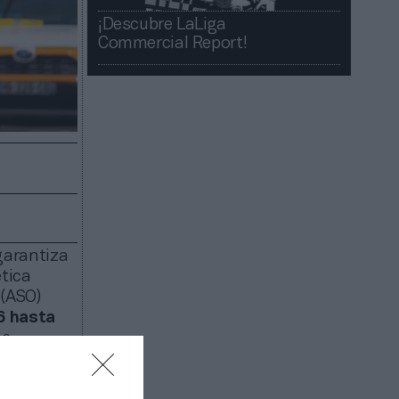
¡Descubre LaLiga
Commercial Report!​​
garantiza
tica
(ASO)
6 hasta
s.
 principal
 por una