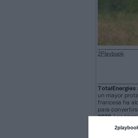
2Playbook
TotalEnergies
un mayor prota
francesa ha al
para convertirs
2028
. Los tér
A ello se l
2playboo
del equipo Pr