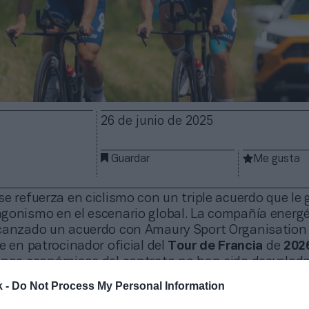
26 de junio de 2025
Guardar
Me gusta
se refuerza en ciclismo con un triple acuerdo que le 
gonismo en el escenario global. La compañía energé
canzado un acuerdo con Amaury Sport Organisation 
e en patrocinador oficial del
Tour de Francia
de
202
minos económicos del contrato no han sido desvelado
e suma la renovación de su acuerdo como
patrocinador
k -
Do Not Process My Personal Information
o Team
liderado por Jean-René Bernaudeau, al menos