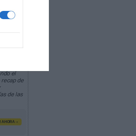
ipos
ncia o
llo está
 la plena
al
ando el
 recap de
y
as de las
R AHORA