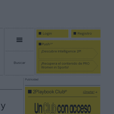
Login
Registro
Menú
2P
Push
¡Descubre Intelligence 2P!
Buscar
¡Recupera el contenido de PRO
Women in Sports!
Publicidad
2P
2Playbook Club
¡Únete!
 y