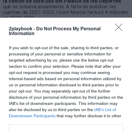
la cesión de libre uso del Palacio de los Deportes
,
que se renueva anualmente. A falta de publicar las
cuentas de 2021-2022, Ucam Murcia facturó 4 millones
en 2020-2021.
2playbook -
Do Not Process My Personal
Añadir
2Playbook
como fuente preferida de Google
Information
de forma gratuita
Mantente informado con las últimas noticias de actualidad.
If you wish to opt-out of the sale, sharing to third parties, or
ACTIVAR AHORA
processing of your personal or sensitive information for
targeted advertising by us, please use the below opt-out
section to confirm your selection. Please note that after your
Compartir
opt-out request is processed you may continue seeing
interest-based ads based on personal information utilized by
Imprimir
us or personal information disclosed to third parties prior to
your opt-out. You may separately opt-out of the further
disclosure of your personal information by third parties on the
Índex
2P
IAB’s list of downstream participants. This information may
also be disclosed by us to third parties on the
IAB’s List of
CB Murcia
Downstream Participants
that may further disclose it to other
third parties.
UCAM