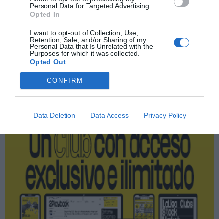
Personal Data for Targeted Advertising.
Índex
2P
Opted In
I want to opt-out of Collection, Use,
Uefa
Retention, Sale, and/or Sharing of my
Personal Data that Is Unrelated with the
Purposes for which it was collected.
Opted Out
Publicidad
CONFIRM
2P
2Playbook Club
Data Deletion
Data Access
Privacy Policy