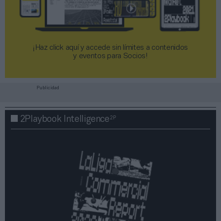
¡Haz click aquí y accede sin límites a contenidos
y eventos para Socios!​​​​​​​
Publicidad
2P
2Playbook Intelligence