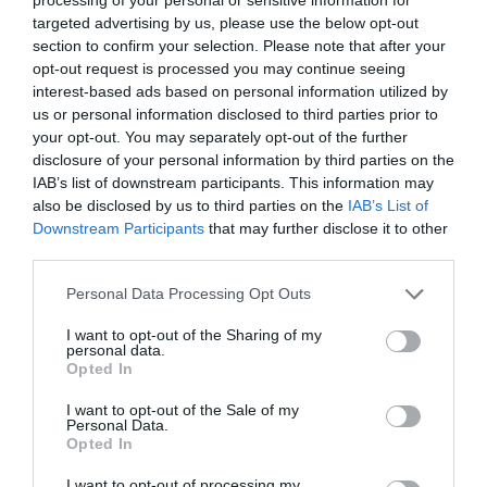
FEB.
targeted advertising by us, please use the below opt-out
La plataforma de datos monitoriza más de 34.000
section to confirm your selection. Please note that after your
contratos de patrocinio, de los que 25.000
opt-out request is processed you may continue seeing
corresponden al mercado español y más de 8.000 a
interest-based ads based on personal information utilized by
propiedades deportivas y competiciones internacionales,
us or personal information disclosed to third parties prior to
segmentados por competición, tipología de activos,
your opt-out. You may separately opt-out of the further
marcas, categorías de producto y valor económico
disclosure of your personal information by third parties on the
aproximado de cada acuerdo. Si quieres más
IAB’s list of downstream participants. This information may
información, contacta con nosotros
also be disclosed by us to third parties on the
IAB’s List of
en
intelligence@2playbook.com
.
Downstream Participants
that may further disclose it to other
third parties.
Añadir
2Playbook
como fuente preferida de Google
de forma gratuita
Personal Data Processing Opt Outs
Mantente informado con las últimas noticias de actualidad.
ACTIVAR AHORA
I want to opt-out of the Sharing of my
personal data.
Opted In
Compartir
I want to opt-out of the Sale of my
Personal Data.
Opted In
Imprimir
I want to opt-out of processing my