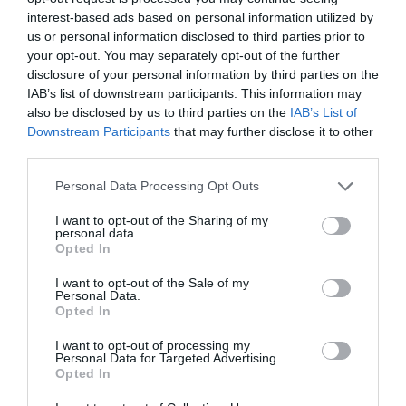
infracción de derechos de autor.
interest-based ads based on personal information utilized by
us or personal information disclosed to third parties prior to
Añadir
2Playbook
como fuente preferida de Google
your opt-out. You may separately opt-out of the further
de forma gratuita
disclosure of your personal information by third parties on the
Mantente informado con las últimas noticias de actualidad.
IAB’s list of downstream participants. This information may
ACTIVAR AHORA
also be disclosed by us to third parties on the
IAB’s List of
Downstream Participants
that may further disclose it to other
third parties.
Compartir
Personal Data Processing Opt Outs
Imprimir
I want to opt-out of the Sharing of my
personal data.
Opted In
Índex
2P
I want to opt-out of the Sale of my
Personal Data.
Adidas
Opted In
I want to opt-out of processing my
Nike
Personal Data for Targeted Advertising.
Opted In