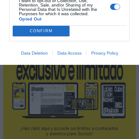
I want to opt-out of Collection, Use,
Retention, Sale, and/or Sharing of my
Publicidad
Personal Data that Is Unrelated with the
Purposes for which it was collected.
Opted Out
2P
2Playbook Club
CONFIRM
Data Deletion
Data Access
Privacy Policy
¡Haz click aquí y accede sin límites a contenidos
y eventos para Socios!​​​​​​​