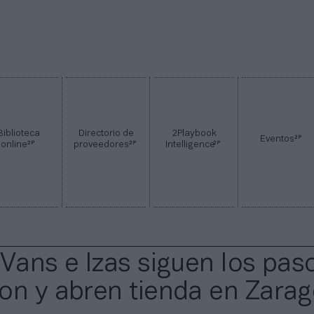
Biblioteca
Directorio de
2Playbook
2P
Eventos
2P
2P
2P
online
proveedores
Intelligence
 Vans e Izas siguen los pas
on y abren tienda en Zara