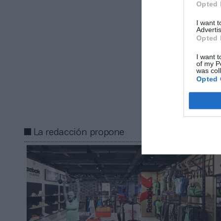
Opted 
también está p
Zaragoza para u
I want 
Advertis
Opted 
Añadir
2Pl
gratuita
I want t
of my P
Mantente infor
was col
Opted 
Compartir
La redacción propone