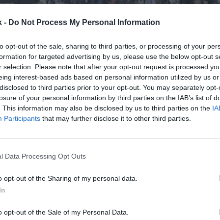
k -
Do Not Process My Personal Information
to opt-out of the sale, sharing to third parties, or processing of your per
26 de octubre de 2020
formation for targeted advertising by us, please use the below opt-out s
r selection. Please note that after your opt-out request is processed y
eing interest-based ads based on personal information utilized by us or
Guardar
Me gusta
disclosed to third parties prior to your opt-out. You may separately opt-
losure of your personal information by third parties on the IAB’s list of
 suma activos en el segmento del retail deportivo.
Ad
. This information may also be disclosed by us to third parties on the
IA
Participants
that may further disclose it to other third parties.
nstalar un outlet de 740 metros cuadrados
que int
uctos de su marca como los de Reebok, el número 17
l Data Processing Opt Outs
idas
también han abierto establecimientos Vans, m
grupo VF Corporation, y la compañía maña Izas Out
o opt-out of the Sharing of my personal data.
marca de moda deportiva Champion también contará
In
a en el centro comercial.
as estaban previstas para el primer semestre de 202
o opt-out of the Sale of my Personal Data.
ovid-19 retrasó la apertura del centro comercial.
En