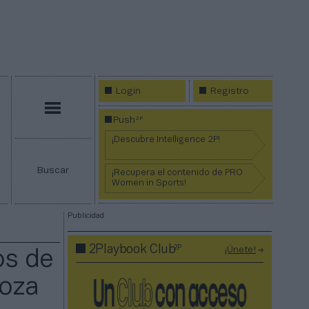
Login
Registro
Menú
2P
Push
¡Descubre Intelligence 2P!
Buscar
¡Recupera el contenido de PRO
Women in Sports!
Publicidad
2P
2Playbook Club
¡Únete!
os de
goza