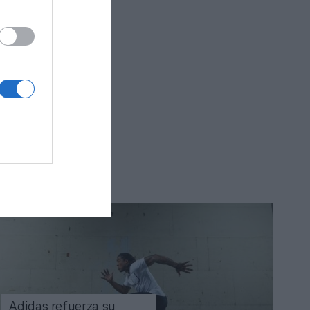
de
R AHORA
Adidas refuerza su