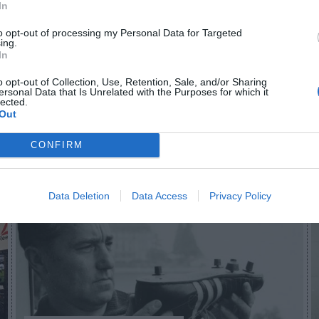
In
resente Decathlon
, que trasladó su anterior tienda 
bicarse en La Torre Outlet.
to opt-out of processing my Personal Data for Targeted
ing.
In
aybook
como fuente preferida de Google de forma
ACTIVA
o opt-out of Collection, Use, Retention, Sale, and/or Sharing
ersonal Data that Is Unrelated with the Purposes for which it
mado con las últimas noticias de actualidad.
lected.
Out
CONFIRM
Imprimir
Data Deletion
Data Access
Privacy Policy