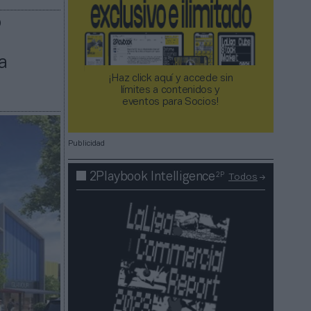
o
a
a
¡Haz click aquí y accede sin
límites a contenidos y
eventos para Socios!​​​​​​​
Publicidad
2P
2Playbook Intelligence
Todos