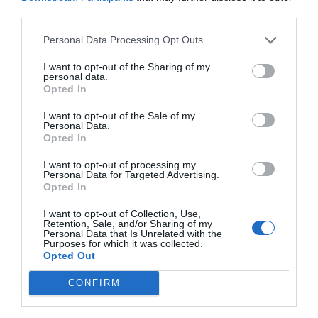
clubes de ligas europeas; 22 clubes de ACB y Primera
third parties.
FEB.
Personal Data Processing Opt Outs
La plataforma de datos monitoriza más de 34.000
contratos de patrocinio, de los que 25.000
I want to opt-out of the Sharing of my
corresponden al mercado español y más de 8.000 a
personal data.
propiedades deportivas y competiciones internacionales,
Opted In
segmentados por competición, tipología de activos,
marcas, categorías de producto y valor económico
I want to opt-out of the Sale of my
aproximado de cada acuerdo. Si quieres más
Personal Data.
información, contacta con nosotros
Opted In
en
intelligence@2playbook.com
.
I want to opt-out of processing my
Personal Data for Targeted Advertising.
Añadir
2Playbook
como fuente preferida de Google
Opted In
de forma gratuita
Mantente informado con las últimas noticias de actualidad.
I want to opt-out of Collection, Use,
ACTIVAR AHORA
Retention, Sale, and/or Sharing of my
Personal Data that Is Unrelated with the
Purposes for which it was collected.
Opted Out
Compartir
CONFIRM
Imprimir