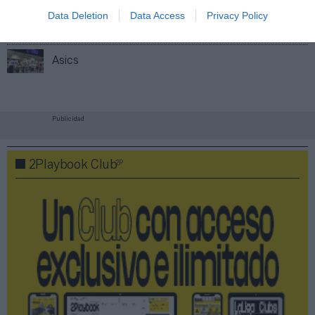
Data Deletion
Data Access
Privacy Policy
Índex
2P
Asics
Publicidad
2P
2Playbook Club