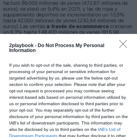
facturó 86.000 millones de yenes (472,87 millones de
euros), se elevó un 9,4% en 2025, y las de ropa y
equipamiento deportivo se incrementaron un 10,5%
hasta 42.000 millones de yenes (230,94 millones de
euros). Las ventas
a través de ecommmerce
crecieron
un 8,3% hasta 148.400 millones de yenes (815,98
millones de euros).
2playbook -
Do Not Process My Personal
De cara a
2026
, la compañía prevé
crecer un 17,2%
Information
hasta 950.000 millones de yenes (5.223 millones de
euros) y elevar ganancias en un 11,4% hasta 110
millones de yenes (604,8 millones de euros). “Para el
If you wish to opt-out of the sale, sharing to third parties, or
año fiscal 2026, nuestro objetivo es impulsar un
processing of your personal or sensitive information for
crecimiento rentable en todas las categorías,
targeted advertising by us, please use the below opt-out
especialmente liderado por running y el segmento
section to confirm your selection. Please note that after your
dedicado al deporte y estilo de vida”, ha señalado en un
opt-out request is processed you may continue seeing
comunicado.
interest-based ads based on personal information utilized by
us or personal information disclosed to third parties prior to
your opt-out. You may separately opt-out of the further
Sobre Intelligence 2P
disclosure of your personal information by third parties on the
Intelligence 2P
es la unidad de estrategia e
IAB’s list of downstream participants. This information may
inteligencia de mercado de 2Playbook, cuya plataforma
also be disclosed by us to third parties on the
IAB’s List of
de datos monitoriza en tiempo real el negocio de 60
Downstream Participants
that may further disclose it to other
clubes de LaLiga, Liga F y Primera Federación; 200