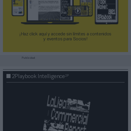
¡Haz click aquí y accede sin límites a contenidos
y eventos para Socios!​​​​​​​
Publicidad
2P
2Playbook Intelligence