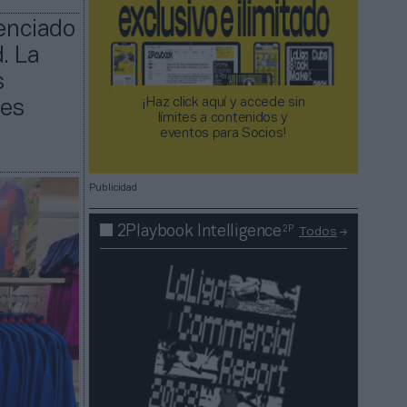
cenciado
. La
s
¡Haz click aquí y accede sin
res
límites a contenidos y
eventos para Socios!​​​​​​​
Publicidad
2P
2Playbook Intelligence
Todos