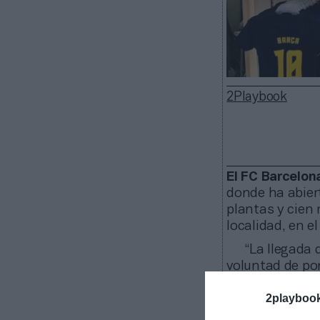
2Playbook
El FC Barcelon
donde ha abier
plantas y cien 
localidad, en e
“La llegada 
voluntad de pon
incorpora elem
2playboo
unen Girona
, 