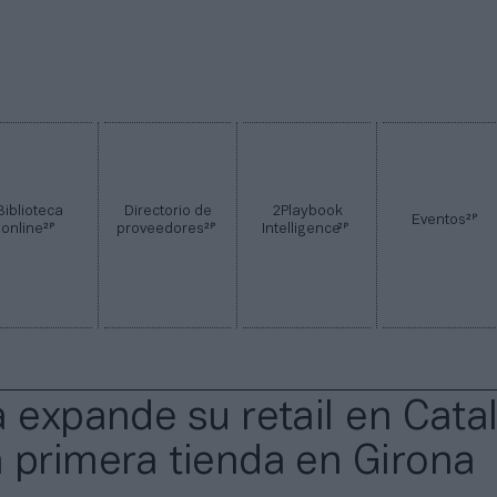
Biblioteca
Directorio de
2Playbook
2P
Eventos
2P
2P
2P
online
proveedores
Intelligence
a expande su retail en Cata
 primera tienda en Girona