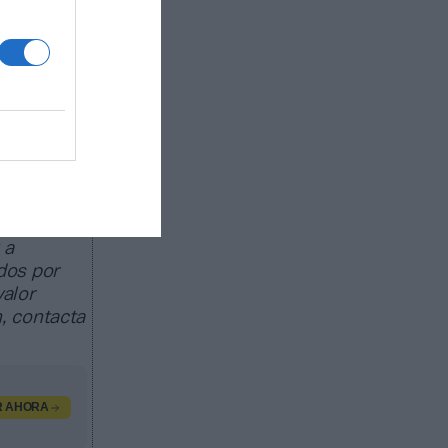
ado de
egocio de
as
trocinio,
 a
dos por
valor
, contacta
R AHORA