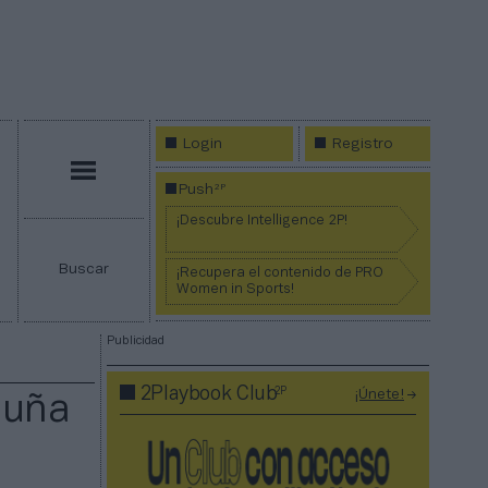
Login
Registro
Menú
2P
Push
¡Descubre Intelligence 2P!
Buscar
¡Recupera el contenido de PRO
Women in Sports!
Publicidad
2P
2Playbook Club
¡Únete!
luña