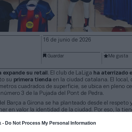
16 de junio de 2026
Guardar
Me gusta
a expande su retail
. El club de LaLiga
ha aterrizado 
to su
primera tienda
en la ciudad catalana. El local,
metros cuadrados de superficie, se ubica en pleno ce
l número 3 de la Pujada del Pont de Pedra.
del Barça a Girona se ha planteado desde el respeto y
er en valor la identidad de la ciudad. Por eso, la tie
entos que rinden
homenaje al territorio y a los vínc
k -
Do Not Process My Personal Information
Catalunya y el Barça”, ha destacado el club en un co