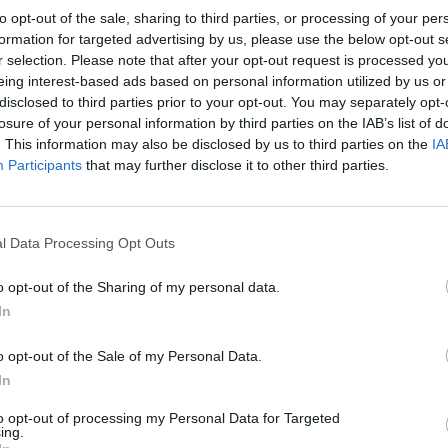
to opt-out of the sale, sharing to third parties, or processing of your per
formation for targeted advertising by us, please use the below opt-out s
onado
acelera en retail: estadio, turismo y moda propia para llevar BLM a 300 
r selection. Please note that after your opt-out request is processed y
eing interest-based ads based on personal information utilized by us or
disclosed to third parties prior to your opt-out. You may separately opt-
losure of your personal information by third parties on the IAB’s list of
. This information may also be disclosed by us to third parties on the
IA
eva apertura en Girona, que se gestionará bajo mode
Participants
that may further disclose it to other third parties.
ça
ya cuenta con 25 tiendas
, de las que 15 locales 
o fueron inaugurados durante la temporada 2022-20
ub suma
otros 10 establecimientos licenciados
: Salo
l Data Processing Opt Outs
atja d’Aro (Girona), Málaga, Marbella, Gran Canaria, 
), La Jonquera, Ronda Universitat (Barcelona) y la ya
o opt-out of the Sharing of my personal data.
 Girona.
In
 destacado que
“avanza en su plan de expansión del
s de la sociedad
Barça Licencing & Merchandising (
o opt-out of the Sale of my Personal Data.
 del 2018”. El objetivo del equipo azulgrana es super
In
resos por esta vía en al cierre de esta temporada y
r
e euros en tres años
. Entre las
claves
, la reapertura
to opt-out of processing my Personal Data for Targeted
ing.
Nou
, el
ecommerce
,
nuevas tiendas en
Madrid y
Es