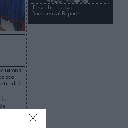
¡Descubre LaLiga
Commercial Report!​​
en Girona
,
 de dos
ntro de la
 la
nda
ulos que
municado.