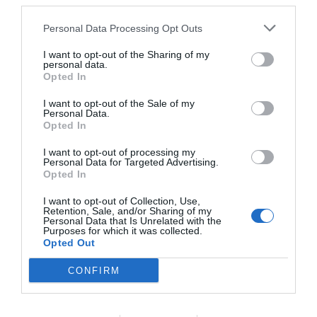
third parties.
Finalmente, el negocio de aplicaciones de fitness
conectadas, donde ya no está MyFitnessPal, aportó a
Personal Data Processing Opt Outs
Under Armour 135,8 millones de dólares (112,2
millones de euros), un 0,4% menos que en 2019.
I want to opt-out of the Sharing of my
En cuanto al número de tiendas, Under Armour ha
personal data.
cerrado 51 puntos de venta, 45 en los mercados
Opted In
internacionales y otras seis en Estados Unidos. La
compañía no ha especificado el peso que tiene la venta
I want to opt-out of the Sale of my
a través de sus canales propios ni del multimarca en el
Personal Data.
Opted In
ejercicio 2020.
I want to opt-out of processing my
Añadir
2Playbook
como fuente preferida de Google
Personal Data for Targeted Advertising.
de forma gratuita
Opted In
Mantente informado con las últimas noticias de actualidad.
ACTIVAR AHORA
I want to opt-out of Collection, Use,
Retention, Sale, and/or Sharing of my
Personal Data that Is Unrelated with the
Purposes for which it was collected.
Opted Out
Compartir
CONFIRM
Imprimir