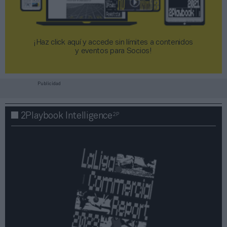
¡Haz click aquí y accede sin límites a contenidos
y eventos para Socios!​​​​​​​
Publicidad
2P
2Playbook Intelligence