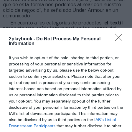
que de esta forma nos podemos alinear con nuestro
ciclo de negocio”, ha señalado Under Armour en un
comunicado.
En cuanto a las categorías de productos,
el textil
presenta una caída interanual en las ventas del
17%, hasta 2.882 millones de dólares (2.382 millones
2playbook -
Do Not Process My Personal
de euros).
El calzado, por su parte, encogió su
Information
facturación un 14% interanual, hasta 934,3 millones de
dólares (772 millones de euros), mientras que los
accesorios sólo lo hicieron en un 0,5%, hasta 414
If you wish to opt-out of the sale, sharing to third parties, or
millones de dólares (342 millones de euros).
processing of your personal or sensitive information for
Por territorios,
Norteamérica aún representa el
targeted advertising by us, please use the below opt-out
principal mercado de Under Armour y copa el 65% de
section to confirm your selection. Please note that after your
las ventas totales.
También fue el mercado donde
opt-out request is processed you may continue seeing
más cayó la facturación de la marca; concretamente, un
interest-based ads based on personal information utilized by
19,5%, hasta 2.944 millones de dólares (2.434 millones
us or personal information disclosed to third parties prior to
de euros). En Europa, África y Oriente Medio (Emea), los
your opt-out. You may separately opt-out of the further
ingresos sólo cayeron un 3,7% interanual, hasta 598,3
disclosure of your personal information by third parties on the
millones de dólares (494,6 millones de euros).
IAB’s list of downstream participants. This information may
En Asia-Pacífico la caída fue incluso menor, del
also be disclosed by us to third parties on the
IAB’s List of
1,2%, hasta 628,6 millones de dólares (519,7 millones
Downstream Participants
that may further disclose it to other
de euros), gracias a la fortaleza del mercado chino.