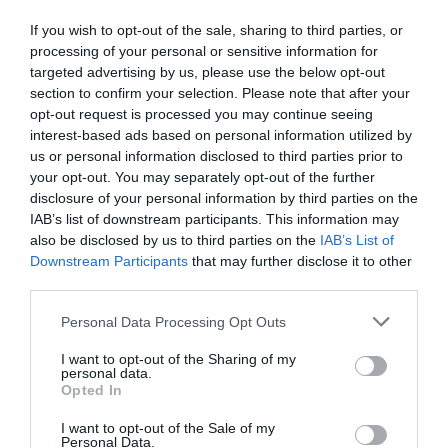
importante proceso de transformación logística y de
If you wish to opt-out of the sale, sharing to third parties, or
su cadena de valor hasta 2024 que, sumado al resto de
processing of your personal or sensitive information for
procesos internos, nos permitirá estar preparados
targeted advertising by us, please use the below opt-out
para los nuevos retos y necesidades del futuro”.
section to confirm your selection. Please note that after your
Antes de cerrar 2021 Decathlon también abrirá su
opt-out request is processed you may continue seeing
macrotienda de 4.500 metros cuadrados en León, la
interest-based ads based on personal information utilized by
número 175 en España. También está previsto su salto
a Andorra tras haberse reforzado en Granollers y
us or personal information disclosed to third parties prior to
Barcelona, y una nueva relocalización de otra tienda.
your opt-out. You may separately opt-out of the further
disclosure of your personal information by third parties on the
El grupo galo se muestra confiado en la remontada
de las ventas para este año. A cierre del primer
IAB’s list of downstream participants. This information may
semestre, su facturación es superior a la del mismo
also be disclosed by us to third parties on the
IAB’s List of
período de 2019 y la previsión es mantener la misma
Downstream Participants
that may further disclose it to other
línea de crecimiento. De lograrlo, superaría los 2.000
third parties.
millones de euros en facturación (con IVA) en 2021.
Personal Data Processing Opt Outs
Añadir
2Playbook
como fuente preferida de Google
de forma gratuita
I want to opt-out of the Sharing of my
personal data.
Mantente informado con las últimas noticias de actualidad.
Opted In
ACTIVAR AHORA
I want to opt-out of the Sale of my
Personal Data.