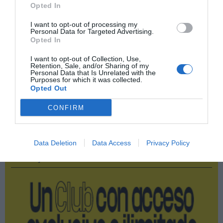
Opted In
Compartir
I want to opt-out of processing my
Personal Data for Targeted Advertising.
Imprimir
Opted In
I want to opt-out of Collection, Use,
Índex
2P
Retention, Sale, and/or Sharing of my
Personal Data that Is Unrelated with the
Purposes for which it was collected.
Decathlon
Opted Out
CONFIRM
Publicidad
Data Deletion
Data Access
Privacy Policy
2P
2Playbook Club