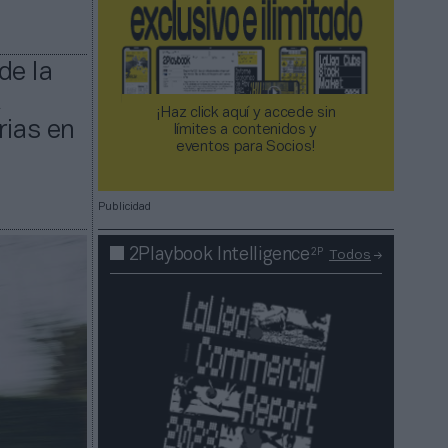
de la
A
¡Haz click aquí y accede sin
rias en
límites a contenidos y
eventos para Socios!​​​​​​​
Publicidad
2P
2Playbook Intelligence
Todos