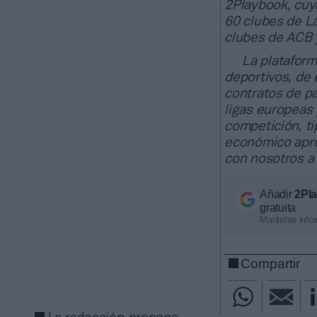
2Playbook, cuya
60 clubes de La
clubes de ACB 
La plataform
deportivos, de
contratos de pa
ligas europeas
competición, ti
económico apro
con nosotros a
Añadir
2Pl
gratuita
Mantente infor
Compartir