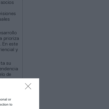
 socios
visiones
uales
sarrollo
a prioriza
a
. En este
iencial y
cta su
pendencia
elo de
ado a
roducido
acionales.
erativas
sonal or
ection to
os