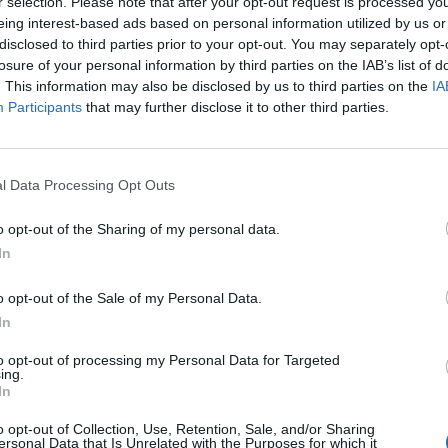
r selection. Please note that after your opt-out request is processed y
del catálogo de Brompton en la red de la multinacio
eing interest-based ads based on personal information utilized by us or
nte la implantación de
corners Brompton
en
disclosed to third parties prior to your opt-out. You may separately opt-
s seleccionados del grupo de distribución.
losure of your personal information by third parties on the IAB’s list of
. This information may also be disclosed by us to third parties on the
IA
Participants
that may further disclose it to other third parties.
onado
n eleva un 17% su beneficio en España tras facturar cerca de 2.000 mil
l Data Processing Opt Outs
o opt-out of the Sharing of my personal data.
s un complemento natural para la oferta de Decath
In
posicionamiento premium dentro de un segmento en
mo es la
movilidad urbana
. Juntos, podemos dar un
o opt-out of the Sale of my Personal Data.
a gama más amplia de necesidades y perfiles de clie
In
amente coherente y complementaria”, ha explicado
able del segmento de bicicletas en Decathlon.
to opt-out of processing my Personal Data for Targeted
ing.
, consejero delegado de Decathlon Pulse, ha indicad
In
esenta una combinación única de rendimiento, dura
encaja perfectamente con nuestro enfoque. Esta a
o opt-out of Collection, Use, Retention, Sale, and/or Sharing
ersonal Data that Is Unrelated with the Purposes for which it