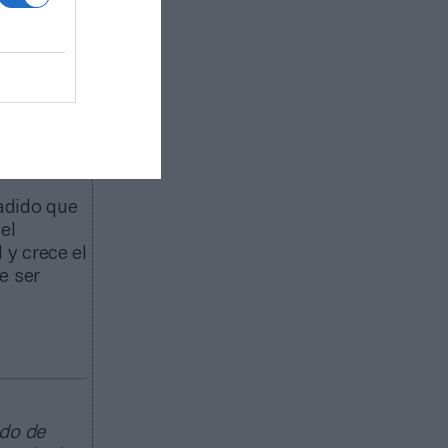
la marca”.
do que “a
 más
ante
.
 redes
antados de
creciendo
adido que
el
y crece el
de ser
ado de