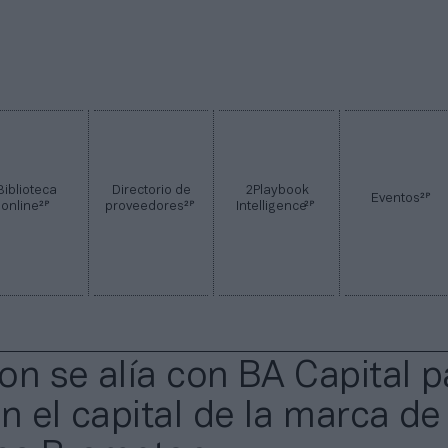
Biblioteca
Directorio de
2Playbook
2P
Eventos
2P
2P
2P
online
proveedores
Intelligence
on se alía con BA Capital p
n el capital de la marca de 