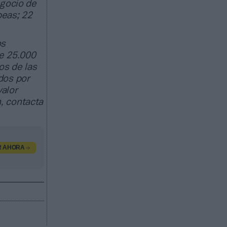
egocio de
peas; 22
os
e 25.000
os de las
dos por
valor
, contacta
R AHORA