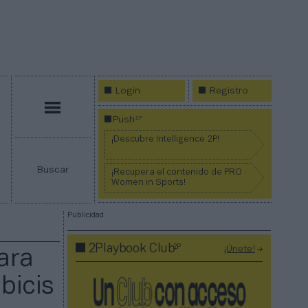
Login
Registro
Menú
2P
Push
¡Descubre Intelligence 2P!
Buscar
¡Recupera el contenido de PRO
Women in Sports!
Publicidad
2P
2Playbook Club
¡Únete!
ara
bicis