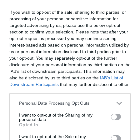
Sobre Intelligence 2P
If you wish to opt-out of the sale, sharing to third parties, or
Intelligence 2P
es la unidad de estrategia e
processing of your personal or sensitive information for
inteligencia de mercado de 2Playbook, cuya plataforma
targeted advertising by us, please use the below opt-out
de datos monitoriza más de 34.000 contratos de
patrocinio, de los que 25.000 corresponden al mercado
section to confirm your selection. Please note that after your
español y más de 8.000 a propiedades deportivas y
opt-out request is processed you may continue seeing
competiciones internacionales, segmentados por
interest-based ads based on personal information utilized by
competición, tipología de activos, marcas, categorías de
us or personal information disclosed to third parties prior to
producto y valor económico aproximado de cada
your opt-out. You may separately opt-out of the further
acuerdo. Si quieres más información, contacta con
disclosure of your personal information by third parties on the
nosotros en
intelligence@2playbook.com
.
IAB’s list of downstream participants. This information may
also be disclosed by us to third parties on the
IAB’s List of
Añadir
2Playbook
como fuente preferida de Google
Downstream Participants
that may further disclose it to other
de forma gratuita
third parties.
Mantente informado con las últimas noticias de actualidad.
ACTIVAR AHORA
Personal Data Processing Opt Outs
I want to opt-out of the Sharing of my
personal data.
Compartir
Opted In
Imprimir
I want to opt-out of the Sale of my