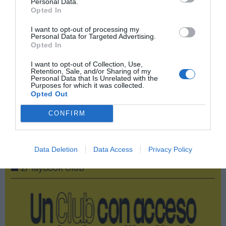
Personal Data.
Opted In
Índex
2P
I want to opt-out of processing my
Personal Data for Targeted Advertising.
Opted In
Operaciones corporativas
I want to opt-out of Collection, Use,
Intersport
Retention, Sale, and/or Sharing of my
Personal Data that Is Unrelated with the
Purposes for which it was collected.
Opted Out
Decathlon
CONFIRM
Publicidad
Data Deletion
Data Access
Privacy Policy
2P
2Playbook Club