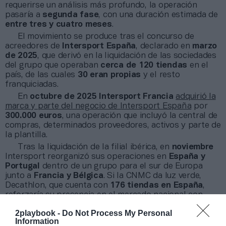
requerirse un análisis más profundo, la operación
pasaría a
segunda fase
, con una duración estimada de
entre tres y cuatro meses
.
El movimiento se produce tras el concurso de
acreedores de
Intersport España
, declarado en
marzo
de 2025
, que derivó en la liquidación de las sociedades
del grupo que operaban
cerca de 120 tiendas
en el
país, de las cuales
30 eran propias
y el resto
franquiciadas.
En
octubre de 2025
Intersport Francia
adquirió la
marca y parte del negocio de Intersport España
por
300.000 euros
, una operación que incluyó la central de
compras, determinados proveedores, activos y parte de
la plantilla.
Tras la liquidación de la filial ibérica, en
noviembre
Intersport reorganizó sus operaciones en
España y
Portugal
dentro de un grupo para el sur de Europa
junto a
Francia y Bélgica
. Si la CNMC da luz verde,
Decathlon, que cuenta con
176 tiendas en España
,
reforzaría su presencia en el mercado nacional con
esta adquisición.
2playbook -
Do Not Process My Personal
Information