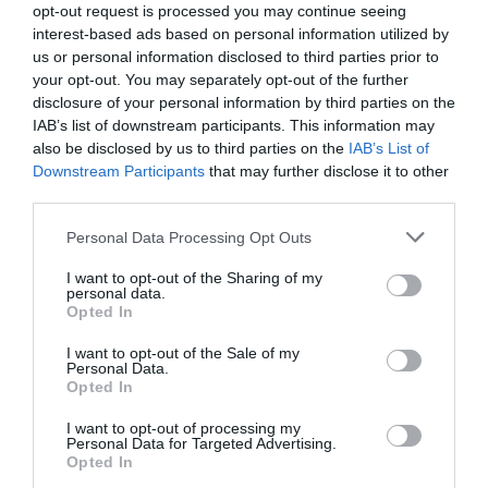
mercado español, segmentados por competición,
opt-out request is processed you may continue seeing
tipología de activos, marcas, categorías de producto y
interest-based ads based on personal information utilized by
valor económico aproximado de cada acuerdo. Si
us or personal information disclosed to third parties prior to
quieres más información, contacta con nosotros a
your opt-out. You may separately opt-out of the further
través de intelligence@2playbook.com.
disclosure of your personal information by third parties on the
IAB’s list of downstream participants. This information may
Añadir
2Playbook
como fuente preferida de Google
also be disclosed by us to third parties on the
IAB’s List of
de forma gratuita
Downstream Participants
that may further disclose it to other
Mantente informado con las últimas noticias de actualidad.
third parties.
ACTIVAR AHORA
Personal Data Processing Opt Outs
I want to opt-out of the Sharing of my
Compartir
personal data.
Opted In
Imprimir
I want to opt-out of the Sale of my
Personal Data.
Opted In
Índex
2P
I want to opt-out of processing my
Personal Data for Targeted Advertising.
Deporvillage
Opted In