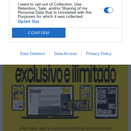
I want to opt-out of Collection, Use,
Retention, Sale, and/or Sharing of my
Personal Data that Is Unrelated with the
Publicidad
Purposes for which it was collected.
Opted Out
2P
2Playbook Club
CONFIRM
Data Deletion
Data Access
Privacy Policy
¡Haz click aquí y accede sin límites a contenidos