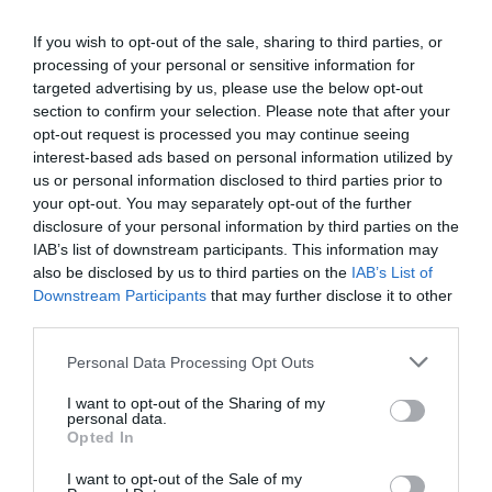
número de unidades, las ventas retrocedieron un 20%,
hasta las 11,7 millones de bicicletas, según el último
If you wish to opt-out of the sale, sharing to third parties, or
informe de la patronal Conebi.
processing of your personal or sensitive information for
targeted advertising by us, please use the below opt-out
section to confirm your selection. Please note that after your
Sobre Intelligence 2P
opt-out request is processed you may continue seeing
Intelligence 2P
es la unidad de estrategia e
interest-based ads based on personal information utilized by
inteligencia de mercado de 2Playbook, cuya plataforma
us or personal information disclosed to third parties prior to
de datos monitoriza en tiempo real el negocio de 60
your opt-out. You may separately opt-out of the further
clubes de LaLiga, Liga F y Primera Rfef; 200 clubes de
disclosure of your personal information by third parties on the
ligas europeas; 22 clubes de ACB y Primera FEB y otra
IAB’s list of downstream participants. This information may
veintena de Euroliga, Eurocup y BCL.
also be disclosed by us to third parties on the
IAB’s List of
La plataforma también contabiliza la asistencia a
Downstream Participants
that may further disclose it to other
todos los eventos deportivos, de entretenimiento y
música en España, así como más de 24.000 contratos
third parties.
de patrocinio en el mercado español y otros 7.000
contratos de las ligas europeas y norteamericanas de
Personal Data Processing Opt Outs
fútbol y baloncesto, segmentados por competición,
tipología de activos, marcas, categorías de producto y
I want to opt-out of the Sharing of my
personal data.
valor económico aproximado de cada acuerdo. Si
Opted In
quieres más información, contacta con nosotros a
través de
intelligence@2playbook.com
.
I want to opt-out of the Sale of my