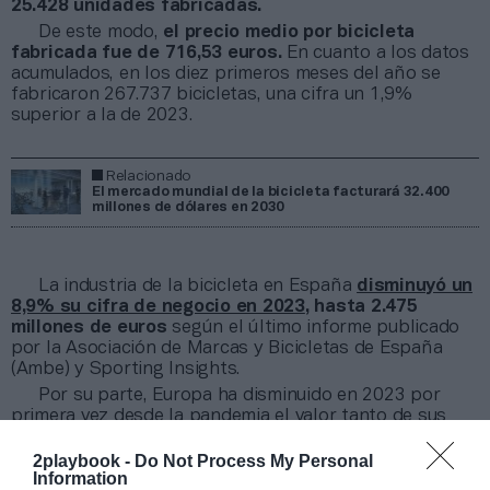
25.428 unidades fabricadas.
De este modo,
el precio medio por bicicleta
fabricada fue de 716,53 euros.
En cuanto a los datos
acumulados, en los diez primeros meses del año se
fabricaron 267.737 bicicletas, una cifra un 1,9%
superior a la de 2023.
Relacionado
El mercado mundial de la bicicleta facturará 32.400
millones de dólares en 2030
La industria de la bicicleta en España
disminuyó un
8,9% su cifra de negocio en 2023
, hasta 2.475
millones de euros
según el último informe publicado
por la Asociación de Marcas y Bicicletas de España
(Ambe) y Sporting Insights.
Por su parte, Europa ha disminuido en 2023 por
primera vez desde la pandemia el valor tanto de sus
ventas como del número de bicicletas vendidas. En
concreto, el sector experimentó una caída del
2playbook -
Do Not Process My Personal
Information
8,9%,
hasta 19.300 millones de euros
. En cuanto al