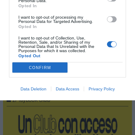
Personal Data.
Opted In
Añadir
2Playbook
como fuente preferida de Google
de forma gratuita
I want to opt-out of processing my
Mantente informado con las últimas noticias de actualidad.
Personal Data for Targeted Advertising.
ACTIVAR AHORA
Opted In
I want to opt-out of Collection, Use,
Retention, Sale, and/or Sharing of my
Personal Data that Is Unrelated with the
Compartir
Purposes for which it was collected.
Opted Out
Imprimir
CONFIRM
Publicidad
Data Deletion
Data Access
Privacy Policy
2P
2Playbook Club