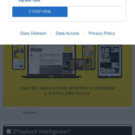
CONFIRM
Data Deletion
Data Access
Privacy Policy
¡Haz click aquí y accede sin límites a contenidos
y eventos para Socios!​​​​​​​
Publicidad
2P
2Playbook Intelligence