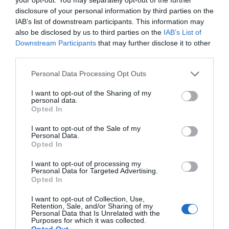
de forma gratuita
disclosure of your personal information by third parties on the
Mantente informado con las últimas noticias de actualidad.
ACTIVAR AHORA
IAB’s list of downstream participants. This information may
also be disclosed by us to third parties on the
IAB’s List of
Downstream Participants
that may further disclose it to other
third parties.
Compartir
Personal Data Processing Opt Outs
Imprimir
I want to opt-out of the Sharing of my
personal data.
Índex
2P
Opted In
I want to opt-out of the Sale of my
Futbol Emotion
Personal Data.
Opted In
I want to opt-out of processing my
Personal Data for Targeted Advertising.
Publicidad
Opted In
I want to opt-out of Collection, Use,
Retention, Sale, and/or Sharing of my
2P
2Playbook Club
Personal Data that Is Unrelated with the
Purposes for which it was collected.
Opted Out