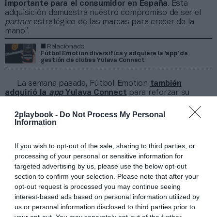
importante para el consumidor en España
. Esta
adquisición demuestra nuestro compromiso de ser el
partner
estratégico de las marcas para crecer de la
mano”.
Relacionado
Fútbol Emotion diversifica y adquiere la ‘app’ de
gestión de clubes Yulava Connect
La semana pasada, Fútbol Emotion
también
adquirió la
app
Yulava Connect
para reforzar su
vertical de gestión con los clubes deportivos. Esta línea
de negocio
aporta ya 10 millones en ingresos
y cuenta
2playbook -
Do Not Process My Personal
con equipo propio de cincuenta trabajadores. En total,
Information
Fútbol Emotion facturó 50 millones de euros en
2022
.
If you wish to opt-out of the sale, sharing to third parties, or
Las compras se producen después de que
Grupo
processing of your personal or sensitive information for
Tansley adquiriera el 44,43% de la cadena a Meridia
targeted advertising by us, please use the below opt-out
Capital
, que era su accionista mayoritario desde 2018.
section to confirm your selection. Please note that after your
Se desconoce si habrá más operaciones en las
opt-out request is processed you may continue seeing
próximas semanas.
interest-based ads based on personal information utilized by
us or personal information disclosed to third parties prior to
Añadir
2Playbook
como fuente preferida de Google
your opt-out. You may separately opt-out of the further