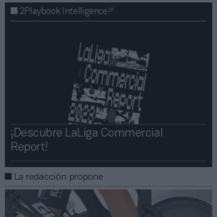
2P
2Playbook Intelligence
¡Descubre LaLiga Commercial
Report!​​
La redacción propone