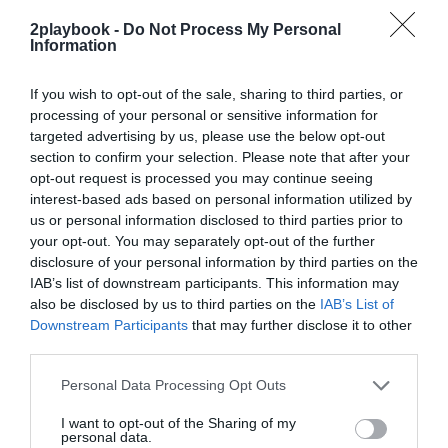
exclusivo!
2playbook -
Do Not Process My Personal
Information
¡Suscríbete!
Inicia sesión
If you wish to opt-out of the sale, sharing to third parties, or
processing of your personal or sensitive information for
targeted advertising by us, please use the below opt-out
Compartir
section to confirm your selection. Please note that after your
opt-out request is processed you may continue seeing
Imprimir
interest-based ads based on personal information utilized by
us or personal information disclosed to third parties prior to
your opt-out. You may separately opt-out of the further
Índex
2P
disclosure of your personal information by third parties on the
IAB’s list of downstream participants. This information may
Giant Bicycles
also be disclosed by us to third parties on the
IAB’s List of
Downstream Participants
that may further disclose it to other
third parties.
Publicidad
Personal Data Processing Opt Outs
I want to opt-out of the Sharing of my
personal data.
2P
2Playbook Club