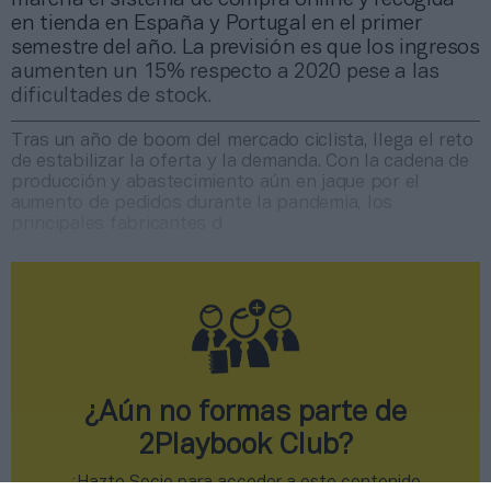
en tienda en España y Portugal en el primer
semestre del año. La previsión es que los ingresos
aumenten un 15% respecto a 2020 pese a las
dificultades de stock.
Tras un año de boom del mercado ciclista, llega el reto
de estabilizar la oferta y la demanda. Con la cadena de
producción y abastecimiento aún en jaque por el
aumento de pedidos durante la pandemia, los
principales fabricantes d
¿Aún no formas parte de
2Playbook Club?
¡Hazte Socio para acceder a este contenido