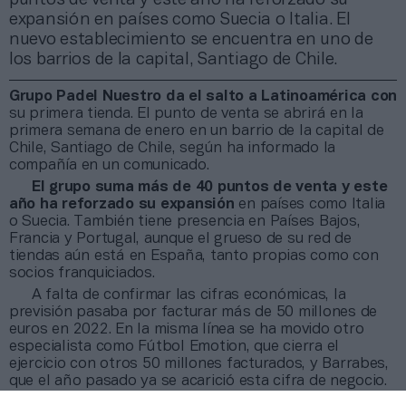
expansión en países como Suecia o Italia. El
nuevo establecimiento se encuentra en uno de
los barrios de la capital, Santiago de Chile.
Grupo Padel Nuestro da el salto a Latinoamérica con
su primera tienda. El punto de venta se abrirá en la
primera semana de enero en un barrio de la capital de
Chile, Santiago de Chile, según ha informado la
compañía en un comunicado.
El grupo suma más de 40 puntos de venta y este
año ha reforzado su expansión
en países como Italia
o Suecia. También tiene presencia en Países Bajos,
Francia y Portugal, aunque el grueso de su red de
tiendas aún está en España, tanto propias como con
socios franquiciados.
A falta de confirmar las cifras económicas, la
previsión pasaba por facturar más de 50 millones de
euros en 2022. En la misma línea se ha movido otro
especialista como Fútbol Emotion, que cierra el
ejercicio con otros 50 millones facturados, y Barrabes,
que el año pasado ya se acarició esta cifra de negocio.