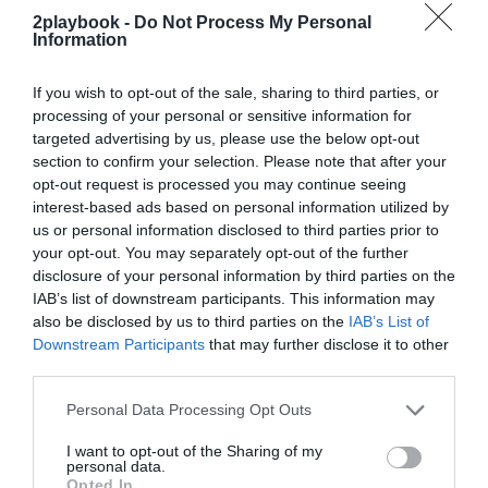
Añadir
2Playbook
como fuente preferida de Google
2playbook -
Do Not Process My Personal
Information
de forma gratuita
Mantente informado con las últimas noticias de actualidad.
ACTIVAR AHORA
If you wish to opt-out of the sale, sharing to third parties, or
processing of your personal or sensitive information for
targeted advertising by us, please use the below opt-out
section to confirm your selection. Please note that after your
Compartir
opt-out request is processed you may continue seeing
interest-based ads based on personal information utilized by
Imprimir
us or personal information disclosed to third parties prior to
your opt-out. You may separately opt-out of the further
Índex
2P
disclosure of your personal information by third parties on the
IAB’s list of downstream participants. This information may
Padel Nuestro
also be disclosed by us to third parties on the
IAB’s List of
Downstream Participants
that may further disclose it to other
third parties.
Publicidad
Personal Data Processing Opt Outs
I want to opt-out of the Sharing of my
2P
2Playbook Club
personal data.
Opted In