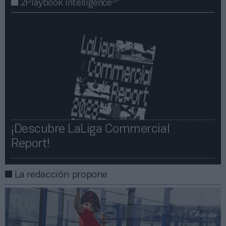
2P
2Playbook Intelligence
¡Descubre LaLiga Commercial
Report!​​
La redacción propone