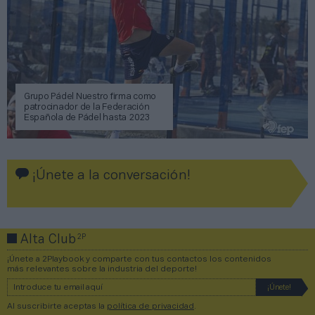
Grupo Pádel Nuestro firma como
patrocinador de la Federación
Española de Pádel hasta 2023
¡Únete a la conversación!
2P
Alta Club
¡Únete a 2Playbook y comparte con tus contactos los contenidos
más relevantes sobre la industria del deporte!
Al suscribirte aceptas la
política de privacidad
.