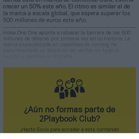
crecer un 50% este año. El ritmo es similar al de
la marca a escala global, que espera superar los
500 millones de euros este año.
Hoka One One apunta a rebasar la barrera de los 500
millones de dólares por primera vez en su historia. La
marca especializada en zapatillas de running ha
experimentado un boom en las ventas en todo el
mundo, y también en España,
¿Aún no formas parte de
2Playbook Club?
¡Hazte Socio para acceder a este contenido
exclusivo!