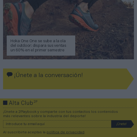
Hoka One One se sube a la ola
del outdoor: dispara sus ventas
un 60% en el primer semestre
¡Únete a la conversación!
2P
Alta Club
¡Únete a 2Playbook y comparte con tus contactos los contenidos
más relevantes sobre la industria del deporte!
Al suscribirte aceptas la
política de privacidad
.