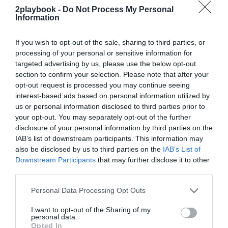
2playbook -
Do Not Process My Personal
¡Suscríbete!
Inicia sesión
Information
If you wish to opt-out of the sale, sharing to third parties, or
processing of your personal or sensitive information for
targeted advertising by us, please use the below opt-out
Compartir
section to confirm your selection. Please note that after your
opt-out request is processed you may continue seeing
Imprimir
interest-based ads based on personal information utilized by
us or personal information disclosed to third parties prior to
Índex
2P
your opt-out. You may separately opt-out of the further
disclosure of your personal information by third parties on the
IAB’s list of downstream participants. This information may
Hoka One One
also be disclosed by us to third parties on the
IAB’s List of
Downstream Participants
that may further disclose it to other
third parties.
Publicidad
Personal Data Processing Opt Outs
I want to opt-out of the Sharing of my
2P
2Playbook Club
personal data.
Opted In