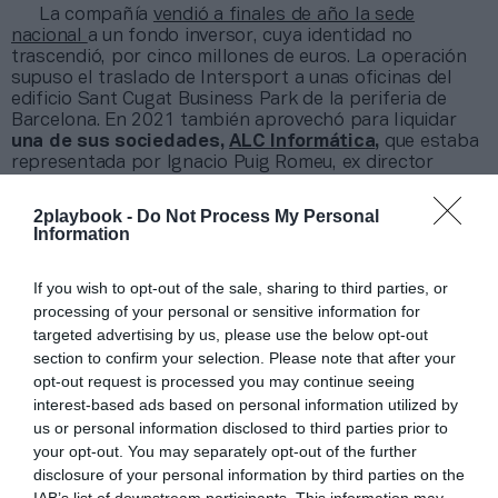
La compañía
vendió a finales de año la sede
nacional
a un fondo inversor, cuya identidad no
trascendió, por cinco millones de euros. La operación
supuso el traslado de Intersport a unas oficinas del
edificio Sant Cugat Business Park de la periferia de
Barcelona. En 2021 también aprovechó para liquidar
una de sus sociedades,
ALC Informática
,
que estaba
representada por Ignacio Puig Romeu, ex director
general de la compañía en España y actual
representante de la filial ibérica a escala internacional.
2playbook -
Do Not Process My Personal
A escala global,
Intersport cerró el último
Information
ejercicio fiscal
unas ventas récord de 12.200
millones de euros
. Una cifra que representa un 19,6%
If you wish to opt-out of the sale, sharing to third parties, or
más que en 2020 y un 3% más que los niveles
processing of your personal or sensitive information for
prepandemia (2019). En lo referente al negocio online,
targeted advertising by us, please use the below opt-out
las ventas a través del ecommerce aumentaron un 25%.
section to confirm your selection. Please note that after your
opt-out request is processed you may continue seeing
Añadir
2Playbook
como fuente preferida de Google
interest-based ads based on personal information utilized by
de forma gratuita
us or personal information disclosed to third parties prior to
Mantente informado con las últimas noticias de actualidad.
ACTIVAR AHORA
your opt-out. You may separately opt-out of the further
disclosure of your personal information by third parties on the