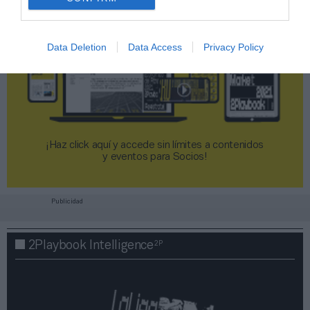
Data Deletion
Data Access
Privacy Policy
¡Haz click aquí y accede sin límites a contenidos
y eventos para Socios!​​​​​​​
Publicidad
2P
2Playbook Intelligence