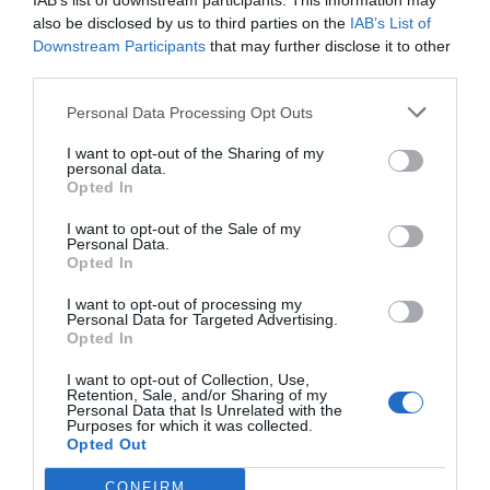
IAB’s list of downstream participants. This information may
also be disclosed by us to third parties on the
IAB’s List of
Compartir
Downstream Participants
that may further disclose it to other
third parties.
Imprimir
Personal Data Processing Opt Outs
Índex
2P
I want to opt-out of the Sharing of my
personal data.
Opted In
Intersport
I want to opt-out of the Sale of my
Personal Data.
Opted In
Publicidad
I want to opt-out of processing my
Personal Data for Targeted Advertising.
Opted In
2P
2Playbook Club
I want to opt-out of Collection, Use,
Retention, Sale, and/or Sharing of my
Personal Data that Is Unrelated with the
Purposes for which it was collected.
Opted Out
CONFIRM