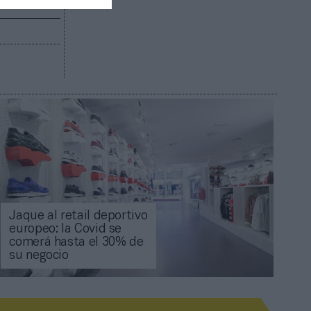
Jaque al retail deportivo
europeo: la Covid se
comerá hasta el 30% de
su negocio