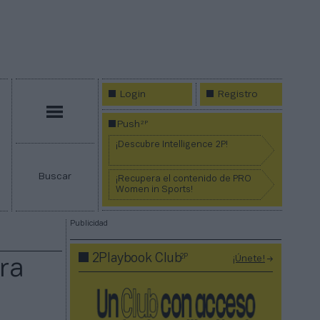
Login
Registro
Menú
2P
Push
¡Descubre Intelligence 2P!
Buscar
¡Recupera el contenido de PRO
Women in Sports!
Publicidad
2P
2Playbook Club
¡Únete!
ra