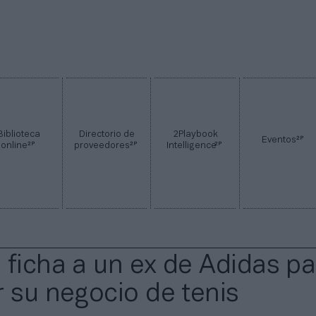
Biblioteca
Directorio de
2Playbook
2P
Eventos
2P
2P
2P
online
proveedores
Intelligence
 ficha a un ex de Adidas pa
r su negocio de tenis