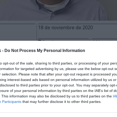
18 de noviembre de 2020
Guardar
Me gusta
k -
Do Not Process My Personal Information
 volver a sus orígenes más deportivos. La compañía
, propiedad del holding Wolverine World Wide,
ha n
to opt-out of the sale, sharing to third parties, or processing of your per
formation for targeted advertising by us, please use the below opt-out s
i como director global de la división de tenis,
dond
r selection. Please note that after your opt-out request is processed y
alizó en su origen.
eing interest-based ads based on personal information utilized by us or
ha trabajado durante los últimos diez años en Adi
disclosed to third parties prior to your opt-out. You may separately opt-
categoría de tenis. Entre 2015 y 2020 también asumió
losure of your personal information by third parties on the IAB’s list of
os deportes que la marca alemana considera de espec
. This information may also be disclosed by us to third parties on the
IA
Participants
that may further disclose it to other third parties.
ran el tenis, el voleibol, la natación y la lucha libre
te también había trabajado para dos de las marcas