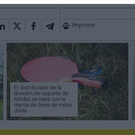
Imprimir
El distribuidor de la
división de raqueta de
Adidas se hace con la
marca de tenis de mesa
Joola