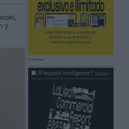
wski,
n y
¡Haz click aquí y accede sin
límites a contenidos y
eventos para Socios!​​​​​​​
Publicidad
2P
2Playbook Intelligence
Todos