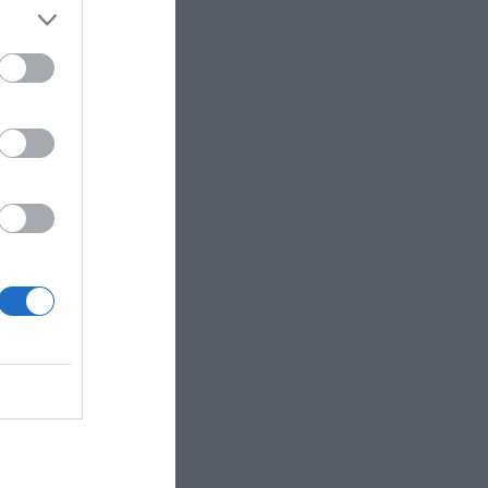
ió como
ados
as, se
de que
sado.
a-
 ha
o con una
), un 23%
nque su
e euros),
R AHORA