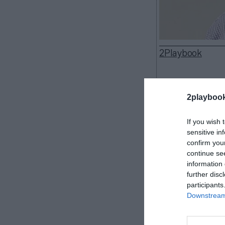
2Playbook
2playboo
K-Swiss quiere
estadounidense
If you wish 
sensitive in
Dave Malinowsk
confirm you
marca se especi
continue se
Malinowski 
information 
director de la 
further disc
dirección de l
participants
Downstream 
donde se encuent
otros.
Anteriormen