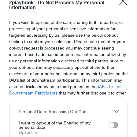
2playbook -
Do Not Process My Personal
Mantente informado con las últimas noticias de actualidad.
Information
ACTIVAR AHORA
If you wish to opt-out of the sale, sharing to third parties, or
processing of your personal or sensitive information for
Compartir
targeted advertising by us, please use the below opt-out
section to confirm your selection. Please note that after your
Imprimir
opt-out request is processed you may continue seeing
interest-based ads based on personal information utilized by
us or personal information disclosed to third parties prior to
Índex
2P
your opt-out. You may separately opt-out of the further
disclosure of your personal information by third parties on the
Munich
IAB’s list of downstream participants. This information may
also be disclosed by us to third parties on the
IAB’s List of
Downstream Participants
that may further disclose it to other
third parties.
Publicidad
Personal Data Processing Opt Outs
I want to opt-out of the Sharing of my
2P
2Playbook Club
personal data.
Opted In