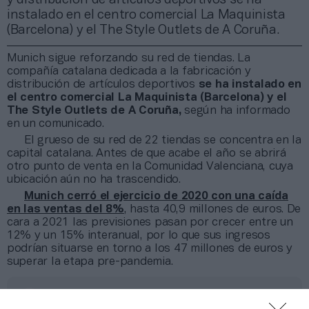
instalado en el centro comercial La Maquinista
(Barcelona) y el The Style Outlets de A Coruña.
Munich sigue reforzando su red de tiendas. La
compañía catalana dedicada a la fabricación y
distribución de artículos deportivos
se ha instalado en
el centro comercial La Maquinista (Barcelona) y el
The Style Outlets de A Coruña,
según ha informado
en un comunicado.
El grueso de su red de 22 tiendas se concentra en la
capital catalana. Antes de que acabe el año se abrirá
otro punto de venta en la Comunidad Valenciana, cuya
ubicación aún no ha trascendido.
Munich cerró el ejercicio de 2020 con una caída
en las ventas del 8%
, hasta 40,9 millones de euros. De
cara a 2021 las previsiones pasan por crecer entre un
12% y un 15% interanual, por lo que sus ingresos
podrían situarse en torno a los 47 millones de euros y
superar la etapa pre-pandemia.
Añadir
2Playbook
como fuente preferida de Google
de forma gratuita