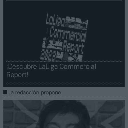
¡Descubre LaLiga Commercial
Report!​​
La redacción propone