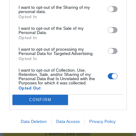
I want to opt-out of the Sharing of my
Publicidad
personal data.
Opted In
I want to opt-out of the Sale of my
2P
2Playbook Club
Personal Data.
Opted In
I want to opt-out of processing my
Personal Data for Targeted Advertising.
Opted In
I want to opt-out of Collection, Use,
Retention, Sale, and/or Sharing of my
Personal Data that Is Unrelated with the
Purposes for which it was collected.
Opted Out
CONFIRM
Data Deletion
Data Access
Privacy Policy
¡Haz click aquí y accede sin límites a contenidos
y eventos para Socios!​​​​​​​