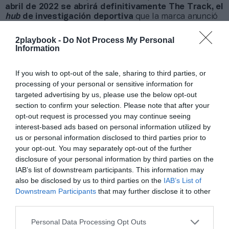
abril de 2022 se abrirá definitivamente The Track, el
hub
de investigación deportiva
que la marca anunció
en 2019 y que había quedado paralizado por la
pandemia.
2playbook -
Do Not Process My Personal
Information
Añadir
2Playbook
como fuente preferida de Google
de forma gratuita
If you wish to opt-out of the sale, sharing to third parties, or
Mantente informado con las últimas noticias de actualidad.
processing of your personal or sensitive information for
ACTIVAR AHORA
targeted advertising by us, please use the below opt-out
section to confirm your selection. Please note that after your
opt-out request is processed you may continue seeing
interest-based ads based on personal information utilized by
Compartir
us or personal information disclosed to third parties prior to
your opt-out. You may separately opt-out of the further
Imprimir
disclosure of your personal information by third parties on the
IAB’s list of downstream participants. This information may
Índex
2P
also be disclosed by us to third parties on the
IAB’s List of
Downstream Participants
that may further disclose it to other
third parties.
New Balance
Personal Data Processing Opt Outs