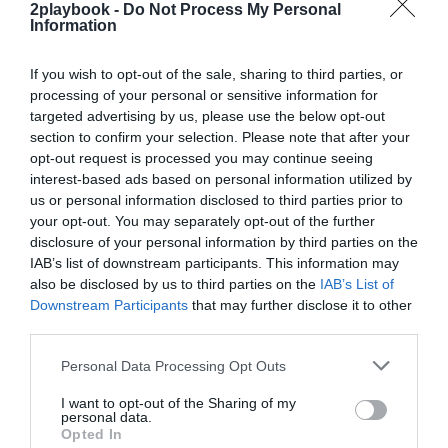
2playbook -
Do Not Process My Personal
Information
If you wish to opt-out of the sale, sharing to third parties, or
processing of your personal or sensitive information for
targeted advertising by us, please use the below opt-out
section to confirm your selection. Please note that after your
opt-out request is processed you may continue seeing
interest-based ads based on personal information utilized by
us or personal information disclosed to third parties prior to
De hecho, estas dos categorías también
fueron las
únicas que crecieron en el número de unidades
your opt-out. You may separately opt-out of the further
comercializadas
. En el caso de la e-bike el incremento
disclosure of your personal information by third parties on the
fue de un 5,2% más que en 2022, hasta las 248.423
IAB’s list of downstream participants. This information may
unidades y se mantuvo como categoría líder en valor
also be disclosed by us to third parties on the
IAB’s List of
aportando el 44,3% de la facturación procedente de la
Downstream Participants
that may further disclose it to other
venta de bicicletas. En el caso de las bicicletas de
third parties.
gravel, el alza fue del 4,9% hasta 47.721 unidades.
Ahora bien, la mayor caída en el número de unidades la
Personal Data Processing Opt Outs
protagonizó la bicicleta urbana con un 19,9% menos.
“Hay un gran sobrestock en todo el canal, no sólo
I want to opt-out of the Sharing of my
en las tiendas, sino en los importadores, en los
personal data.
fabricantes… Además, con el tiempo van surgiendo
Opted In