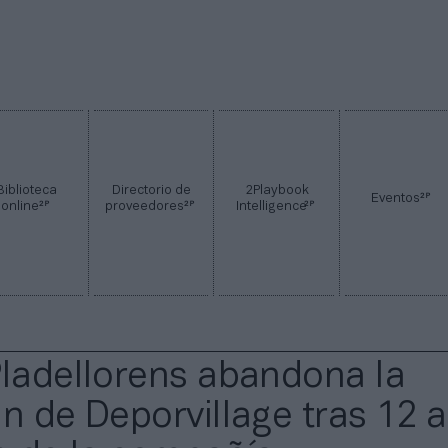
Biblioteca
Directorio de
2Playbook
2P
Eventos
2P
2P
2P
online
proveedores
Intelligence
Pladellorens abandona la
ón de Deporvillage tras 12 