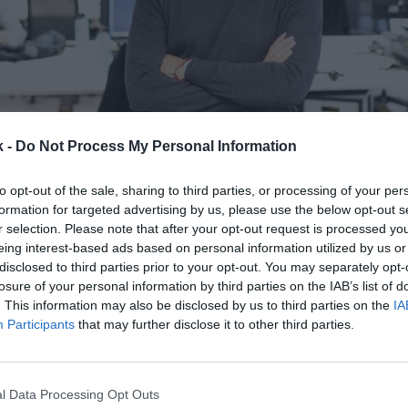
k -
Do Not Process My Personal Information
17 de octubre de 2022
to opt-out of the sale, sharing to third parties, or processing of your per
formation for targeted advertising by us, please use the below opt-out s
Guardar
Me gusta
r selection. Please note that after your opt-out request is processed y
eing interest-based ads based on personal information utilized by us or
erra una etapa. El cofundador del
ecommerce
deport
disclosed to third parties prior to your opt-out. You may separately opt-
ha anunciado su salida de la compañía tras 12 años 
losure of your personal information by third parties on the IAB’s list of
 otro cofundador de Deporvillage, Ángel Corcuera. Se
. This information may also be disclosed by us to third parties on the
IA
Participants
that may further disclose it to other third parties.
ambién abandone la empresa en los próximos meses
retendrán un 2% de las acciones de la firma, que
 podrán ser comprados a un precio que, si bien no s
stá limitado.
l Data Processing Opt Outs