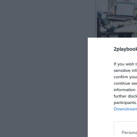
2playboo
2Playbook
If you wish 
sensitive in
confirm you
continue se
Deporvillage ci
information 
Pladellorens, 
further disc
frente
junto al
participants
Downstream 
que Corcuera t
de ello, ambos 
posteriormente
desvelado, sí e
Persona