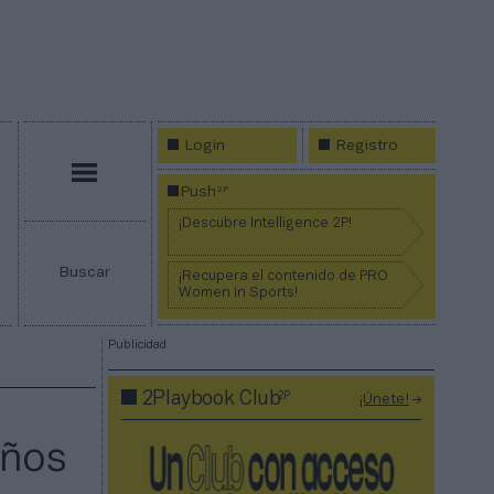
Login
Registro
Menú
2P
Push
¡Descubre Intelligence 2P!
Buscar
¡Recupera el contenido de PRO
Women in Sports!
Publicidad
2P
2Playbook Club
¡Únete!
años