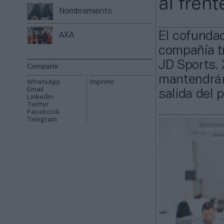
al fren
Nombramiento
El cofunda
AXA
compañía t
JD Sports. 
Compartir
mantendrán 
WhatsApp
Imprimir
Email
salida del p
Linkedin
Twitter
Facebook
Telegram