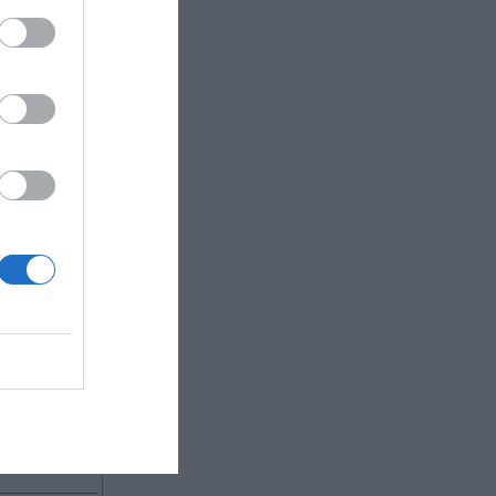
roup
nta con un
de un
ompra de
llones de
.
e de mi
s cuando
qué hacer
”, ha
R AHORA