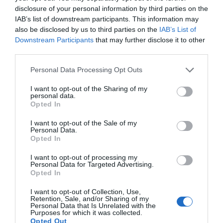
disclosure of your personal information by third parties on the
IAB’s list of downstream participants. This information may
also be disclosed by us to third parties on the
IAB’s List of
Downstream Participants
that may further disclose it to other
third parties.
Personal Data Processing Opt Outs
I want to opt-out of the Sharing of my
personal data.
Opted In
I want to opt-out of the Sale of my
Personal Data.
Opted In
Jabier Izquierdo
I want to opt-out of processing my
De Adidas a TikTok: así ha engordado la MLS su
Personal Data for Targeted Advertising.
Opted In
cartera de patrocinadores con el ‘efecto Messi’
I want to opt-out of Collection, Use,
Retention, Sale, and/or Sharing of my
Personal Data that Is Unrelated with the
Purposes for which it was collected.
Opted Out