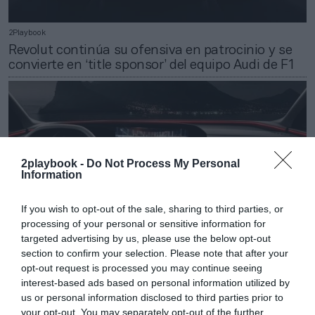
2Playbook
Revolut continúa su ofensiva en patrocinio y se
convierte en ‘title sponsor’ del equipo Audi de F1
2playbook -
Do Not Process My Personal
Information
If you wish to opt-out of the sale, sharing to third parties, or
processing of your personal or sensitive information for
targeted advertising by us, please use the below opt-out
section to confirm your selection. Please note that after your
opt-out request is processed you may continue seeing
interest-based ads based on personal information utilized by
2Playbook
us or personal information disclosed to third parties prior to
Dazn se alía con Audi para integrar su ‘app’ en la
your opt-out. You may separately opt-out of the further
navegación a bordo de sus vehículos