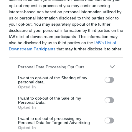
Añadir
2Playbook
como fuente preferida de Google
opt-out request is processed you may continue seeing
de forma gratuita
interest-based ads based on personal information utilized by
Mantente informado con las últimas noticias de actualidad.
us or personal information disclosed to third parties prior to
ACTIVAR AHORA
your opt-out. You may separately opt-out of the further
disclosure of your personal information by third parties on the
IAB’s list of downstream participants. This information may
Compartir
also be disclosed by us to third parties on the
IAB’s List of
Downstream Participants
that may further disclose it to other
Imprimir
third parties.
Personal Data Processing Opt Outs
Índex
2P
I want to opt-out of the Sharing of my
personal data.
Volkswagen
Opted In
I want to opt-out of the Sale of my
Audi
Personal Data.
Opted In
FC Bayern
I want to opt-out of processing my
Personal Data for Targeted Advertising.
Bundesliga
Opted In