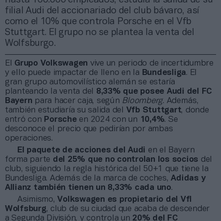
filial Audi del accionariado del club bávaro, así
como el 10% que controla Porsche en el Vfb
Stuttgart. El grupo no se plantea la venta del
Wolfsburgo.
El
Grupo Volkswagen
vive un periodo de incertidumbre
y ello puede impactar de lleno en la
Bundesliga
. El
gran grupo automovilístico alemán se estaría
planteando la venta del
8,33% que posee Audi del FC
Bayern
para hacer caja, según
Bloomberg
. Además,
también estudiaría su salida del
Vfb Stuttgart
, donde
entró con
Porsche
en 2024 con un
10,4%
. Se
desconoce el precio que pedirían por ambas
operaciones.
El paquete de acciones del Audi
en el Bayern
forma parte
del 25% que no controlan los socios
del
club, siguiendo la regla histórica del 50+1 que tiene la
Bundesliga. Además de la marca de coches,
Adidas y
Allianz también tienen un 8,33% cada uno
.
Asimismo,
Volkswagen es propietario del Vfl
Wolfsburg
, club de su ciudad que acaba de descender
a Segunda División, y controla un
20% del FC