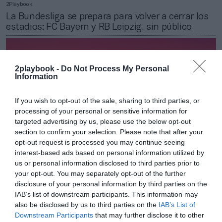
2Playbook
La Bundesliga se prepara para volver a cerrar los
estadios: FC Bayern y RB Leipzig, sin público
2playbook -
Do Not Process My Personal
Information
If you wish to opt-out of the sale, sharing to third parties, or
processing of your personal or sensitive information for
targeted advertising by us, please use the below opt-out
section to confirm your selection. Please note that after your
opt-out request is processed you may continue seeing
interest-based ads based on personal information utilized by
us or personal information disclosed to third parties prior to
your opt-out. You may separately opt-out of the further
2Playbook
disclosure of your personal information by third parties on the
El Bayern de Múnich vuelve a salvar el beneficio
IAB’s list of downstream participants. This information may
en 2020-2021 y apunta a un año incierto
also be disclosed by us to third parties on the
IAB’s List of
Downstream Participants
that may further disclose it to other