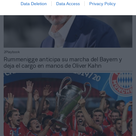
Data Deletion
Data Access
Privacy Policy
2Playbook
Rummenigge anticipa su marcha del Bayern y
deja el cargo en manos de Oliver Kahn