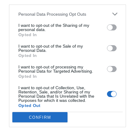
third parties.
Personal Data Processing Opt Outs
I want to opt-out of the Sharing of my
personal data.
Opted In
I want to opt-out of the Sale of my
Personal Data.
Opted In
I want to opt-out of processing my
Personal Data for Targeted Advertising.
Opted In
2Playbook
I want to opt-out of Collection, Use,
El Bayern de Múnich defiende su sostenibilidad
Retention, Sale, and/or Sharing of my
pese a perder 150 millones en ingresos
Personal Data that Is Unrelated with the
Purposes for which it was collected.
Opted Out
CONFIRM