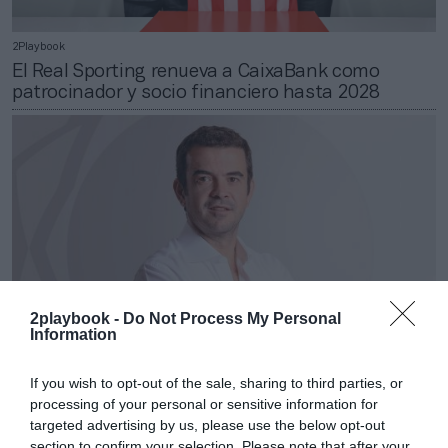
2Playbook
El Real Sporting renueva a CaixaBank como
patrocinador y socio financiero hasta 2028
2playbook -
Do Not Process My Personal
Information
If you wish to opt-out of the sale, sharing to third parties, or
2Playbook
processing of your personal or sensitive information for
Real Sporting: José Riestra releva a David Guerra
targeted advertising by us, please use the below opt-out
como presidente ejecutivo
section to confirm your selection. Please note that after your