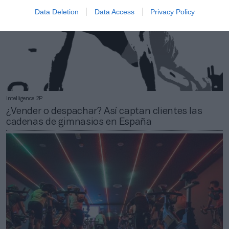
Data Deletion
Data Access
Privacy Policy
Intelligence 2P
¿Vender o despachar? Así captan clientes las
cadenas de gimnasios en España