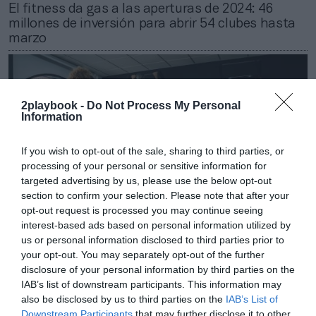
El fitness da gas a las aperturas de 2024: 46
millones de inversión para abrir 54 clubes hasta
marzo
2playbook -
Do Not Process My Personal
Information
If you wish to opt-out of the sale, sharing to third parties, or
processing of your personal or sensitive information for
targeted advertising by us, please use the below opt-out
section to confirm your selection. Please note that after your
opt-out request is processed you may continue seeing
interest-based ads based on personal information utilized by
us or personal information disclosed to third parties prior to
your opt-out. You may separately opt-out of the further
Roger Requena
disclosure of your personal information by third parties on the
Municipios pequeños y América: el ‘roadmap’ de
IAB’s list of downstream participants. This information may
Sano Center para facturar más de 8 millones en
also be disclosed by us to third parties on the
IAB’s List of
2024
Downstream Participants
that may further disclose it to other