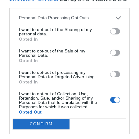
third parties.
Personal Data Processing Opt Outs
I want to opt-out of the Sharing of my
personal data.
Opted In
I want to opt-out of the Sale of my
Personal Data.
Opted In
I want to opt-out of processing my
Personal Data for Targeted Advertising.
Opted In
Roger Requena
I want to opt-out of Collection, Use,
Sano Center: rumbo a superar los 7 millones de
Retention, Sale, and/or Sharing of my
Personal Data that Is Unrelated with the
ingresos antes de regresar a Latinoamérica
Purposes for which it was collected.
Opted Out
CONFIRM